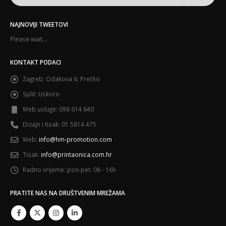
NAJNOVIJI TWEETOVI
Please wait...
KONTAKT PODACI
Zagreb:
Odakova 6, Prečko
Split:
Uskoro
Web usluge:
098 614 640
Dizajn i tisak:
01 5814 475
Web:
info@hm-promotion.com
Tisak:
info@printaonica.com.hr
Radno vrijeme:
pon-pet: 08 - 16h
PRATITE NAS NA DRUŠTVENIM MREŽAMA