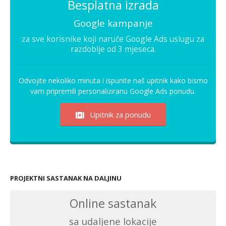
Besplatna izrada
Google kampanje
za sve korisnike koji naruče Google Ads uslugu za
razdoblje od 3 mjeseca.
Odvojite nekoliko minuta i ispunite naš upitnik kako bismo
vam pripremili personaliziranu Google Ads ponudu.
Upitnik za ponudu
PROJEKTNI SASTANAK NA DALJINU
Online sastanak
sa udaljene lokacije