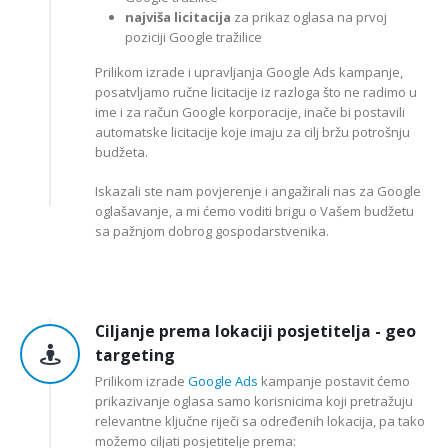
najviša licitacija
za prikaz oglasa na prvoj
poziciji Google tražilice
Prilikom izrade i upravljanja Google Ads kampanje,
posatvljamo ručne licitacije iz razloga što ne radimo u
ime i za račun Google korporacije, inače bi postavili
automatske licitacije koje imaju za cilj bržu potrošnju
budžeta.
Iskazali ste nam povjerenje i angažirali nas za Google
oglašavanje, a mi ćemo voditi brigu o Vašem budžetu
sa pažnjom dobrog gospodarstvenika.
Ciljanje prema lokaciji posjetitelja - geo
targeting
Prilikom izrade
Google Ads
kampanje postavit ćemo
prikazivanje oglasa samo korisnicima koji pretražuju
relevantne ključne riječi sa određenih lokacija, pa tako
možemo ciljati posjetitelje prema: