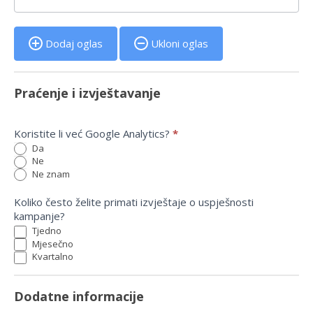
Dodaj oglas
Ukloni oglas
Praćenje i izvještavanje
Koristite li već Google Analytics?
*
Da
Ne
Ne znam
Koliko često želite primati izvještaje o uspješnosti
kampanje?
Tjedno
Mjesečno
Kvartalno
Dodatne informacije