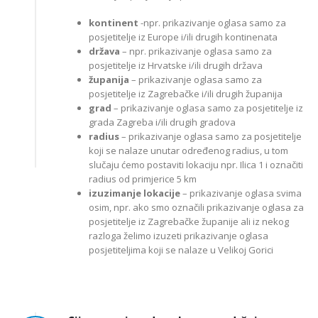
kontinent
-npr. prikazivanje oglasa samo za
posjetitelje iz Europe i/ili drugih kontinenata
država
– npr. prikazivanje oglasa samo za
posjetitelje iz Hrvatske i/ili drugih država
županija
– prikazivanje oglasa samo za
posjetitelje iz Zagrebačke i/ili drugih županija
grad
– prikazivanje oglasa samo za posjetitelje iz
grada Zagreba i/ili drugih gradova
radius
– prikazivanje oglasa samo za posjetitelje
koji se nalaze unutar određenog radius, u tom
slučaju ćemo postaviti lokaciju npr. Ilica 1 i označiti
radius od primjerice 5 km
izuzimanje lokacije
– prikazivanje oglasa svima
osim, npr. ako smo označili prikazivanje oglasa za
posjetitelje iz Zagrebačke županije ali iz nekog
razloga želimo izuzeti prikazivanje oglasa
posjetiteljima koji se nalaze u Velikoj Gorici