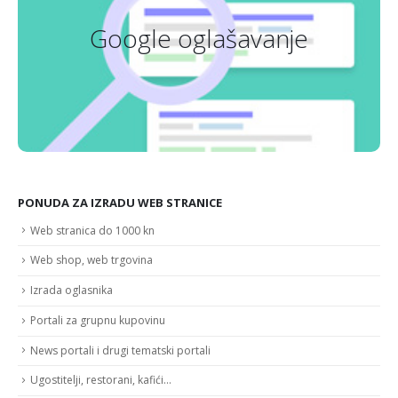
Google oglašavanje
Ciljano oglašavanje na Google pretraživačkoj mreži
Detaljnije
PONUDA ZA IZRADU WEB STRANICE
Web stranica do 1000 kn
Web shop, web trgovina
Izrada oglasnika
Portali za grupnu kupovinu
News portali i drugi tematski portali
Ugostitelji, restorani, kafići…