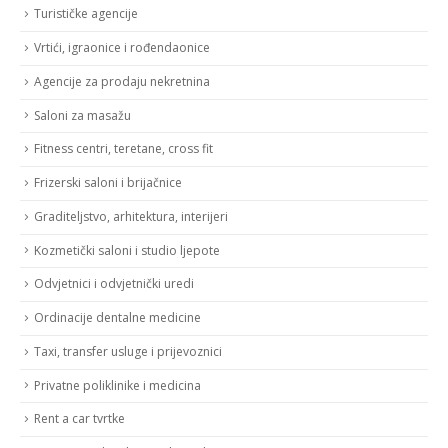
Turističke agencije
Vrtići, igraonice i rođendaonice
Agencije za prodaju nekretnina
Saloni za masažu
Fitness centri, teretane, cross fit
Frizerski saloni i brijačnice
Graditeljstvo, arhitektura, interijeri
Kozmetički saloni i studio ljepote
Odvjetnici i odvjetnički uredi
Ordinacije dentalne medicine
Taxi, transfer usluge i prijevoznici
Privatne poliklinike i medicina
Rent a car tvrtke