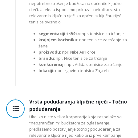
nepotrebno trošenje budžeta na općenite ključne
riječi. U tekstu ispod smo prikazali nekoliko vrsta
relevantnih ključnih riječi za općenitu ključnu riječ
tenisice ovisno o:
segmentaciji tržišta
: npr. tenisice za trčanje
krajnjem korisniku
: npr. tenisice za trčanje za
žene
proizvodu
: npr. Nike Air Force
brandu
: npr. Nike tenisice za trčanje
konkurenciji
: npr. Adidas tenisice za trčanje
lokaciji
: npr. trgovina tenisica Zagreb
Vrsta podudaranja ključne riječi - Točno
podudaranje
Ukoliko niste velika korporacija koja raspolaže sa
“neograničenim” budžetom za oglašavanje,
predlažemo postavljanje točnog podudaranja za
relevantne ključne riječi kako bi iz prve kampanje