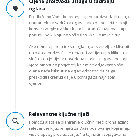
Cijena proizvoda usluge u sadržaju
oglasa
Predlažemo Vam dodavanje cijene proizvoda ili usluge
unutar teksta sadržaja oglasa tako da posjetitelji koji
koriste Google tražilicu kako bi pronašli najpovoljniju
ponudu ne klikaju na Vaš oglas ukoliko im je skup.
Ako nema cijene u tekstu oglasa, posjetitelji će kliknuti
na oglas i budžet će se umanjiti za cijenu po kliku, a u
slučaju da je cijena navedena u tekstu oglasa postoji
vjerojatnost da posjetitelj kojem ne odgovara Vaša
cijena neće kliknuti na oglas odnosno da će ga
preskočiti i krenuti dalje u potragu za najnižom
cijenom.
Relevantne ključne riječi
Pomoću alata za planiranje ključnih riječi pronalazimo
relevantne ključne riječi za Vaše poslovanje koje imaju
visoki opseg pretraživanja. Na taj način izbjegavamo