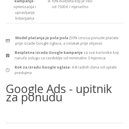
kampanje
-
ili 10% budžeta koji je veći
optimizacija i
od 1500 € / mjesečno
upravljanje
licitacijama
Model plaćanja je pola:pola
(50% iznosa ponude plaćate
prije izrade Google oglasa, a ostatak prije objave)
Besplatna izrada Google kampanje
za sve korisnike koji
naruče uslugu za razdoblje od minimalno 3 mjeseca.
Rok za izradu Google oglasa:
4-8 radnih dana od uplate
predujma
Google
Google Ads - upitnik
Ads
za ponudu
-
upitnik
za
ponudu