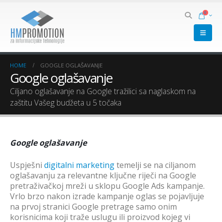
0
HOME
GOOGLE OGLAŠAVANJE
Google oglašavanje
Ciljano oglašavanje na Google tražilici sa naglaskom na
zaštitu Vašeg budžeta u 5 točaka
Google oglašavanje
Uspješni
digitalni marketing
temelji se na ciljanom
oglašavanju za relevantne ključne riječi na Google
pretraživačkoj mreži u sklopu Google Ads kampanje.
Vrlo brzo nakon izrade kampanje oglas se pojavljuje
na prvoj stranici Google pretrage samo onim
korisnicima koji traže uslugu ili proizvod kojeg vi