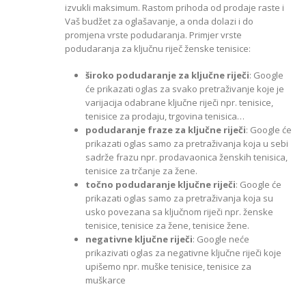
izvukli maksimum. Rastom prihoda od prodaje raste i
Vaš budžet za oglašavanje, a onda dolazi i do
promjena vrste podudaranja. Primjer vrste
podudaranja za ključnu riječ ženske tenisice:
široko podudaranje za ključne riječi
: Google
će prikazati oglas za svako pretraživanje koje je
varijacija odabrane ključne riječi npr. tenisice,
tenisice za prodaju, trgovina tenisica…
podudaranje fraze za ključne riječi
: Google će
prikazati oglas samo za pretraživanja koja u sebi
sadrže frazu npr. prodavaonica ženskih tenisica,
tenisice za trčanje za žene.
točno podudaranje ključne riječi
: Google će
prikazati oglas samo za pretraživanja koja su
usko povezana sa ključnom riječi npr. ženske
tenisice, tenisice za žene, tenisice žene.
negativne ključne riječi
: Google neće
prikazivati oglas za negativne ključne riječi koje
upišemo npr. muške tenisice, tenisice za
muškarce