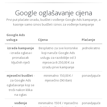
Google oglašavanje cijena
Prvi put plaćate izradu, budžet i vođenje Google Ads kampanje, a
kasnije samo iznos budžet i iznos za vođenje kampanje
Google Ads
usluga
Cijena
Plaćanje
izrada kampanje
Besplatno za sve korisnike
jednokratno
- izrada oglasa i
koji naruče Google Ads
pronalazak
uslugu za razdoblje od 3
ključnih riječi
mjeseca ili 250,00 € za
izradu prve kampanje
mjesečni budžet
-
minimalno 150,00 € /
ponavljajuće
za Google Ads
mjesečno (5€/dan)
oglašavanje koji se
troši nakon klika
na oglas
vođenje
minimalno 150 € / mjesečno
ponavljajuće