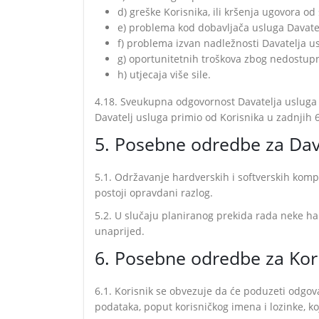
d) greške Korisnika, ili kršenja ugovora od
e) problema kod dobavljača usluga Davate
f) problema izvan nadležnosti Davatelja u
g) oportunitetnih troškova zbog nedostupn
h) utjecaja više sile.
4.18. Sveukupna odgovornost Davatelja usluga za
Davatelj usluga primio od Korisnika u zadnjih 
5. Posebne odredbe za Dav
5.1. Održavanje hardverskih i softverskih komp
postoji opravdani razlog.
5.2. U slučaju planiranog prekida rada neke ha
unaprijed.
6. Posebne odredbe za Kor
6.1. Korisnik se obvezuje da će poduzeti odgov
podataka, poput korisničkog imena i lozinke, ko