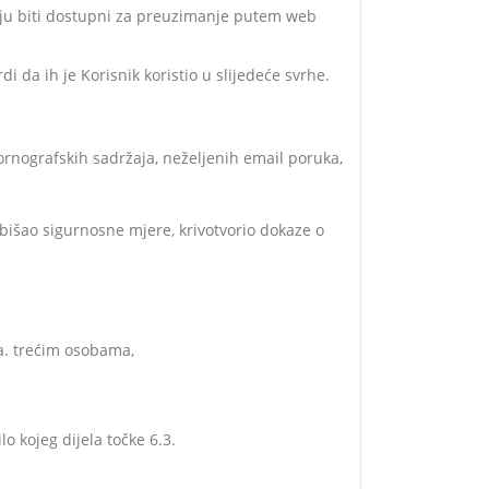
raju biti dostupni za preuzimanje putem web
i da ih je Korisnik koristio u slijedeće svrhe.
 pornografskih sadržaja, neželjenih email poruka,
obišao sigurnosne mjere, krivotvorio dokaze o
ga. trećim osobama,
lo kojeg dijela točke 6.3.