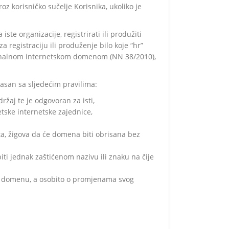
oz korisničko sučelje Korisnika, ukoliko je
te organizacije, registrirati ili produžiti
registraciju ili produženje bilo koje “hr”
cionalnom internetskom domenom (NN 38/2010),
lasan sa sljedećim pravilima:
držaj te je odgovoran za isti,
tske internetske zajednice,
ta, žigova da će domena biti obrisana bez
iti jednak zaštićenom nazivu ili znaku na čije
anu domenu, a osobito o promjenama svog