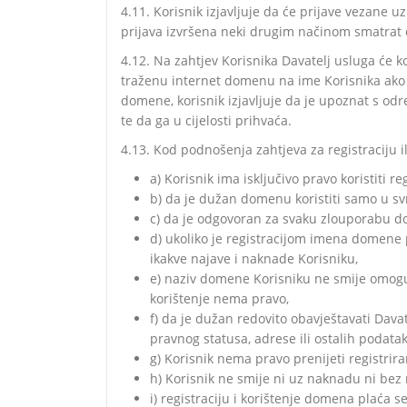
4.11. Korisnik izjavljuje da će prijave vezane u
prijava izvršena neki drugim načinom smatrat
4.12. Na zahtjev Korisnika Davatelj usluga će ko
traženu internet domenu na ime Korisnika ako j
domene, korisnik izjavljuje da je upoznat s o
te da ga u cijelosti prihvaća.
4.13. Kod podnošenja zahtjeva za registraciju i
a) Korisnik ima isključivo pravo koristiti re
b) da je dužan domenu koristiti samo u sv
c) da je odgovoran za svaku zlouporabu 
d) ukoliko je registracijom imena domene p
ikakve najave i naknade Korisniku,
e) naziv domene Korisniku ne smije omoguća
korištenje nema pravo,
f) da je dužan redovito obavještavati Dav
pravnog statusa, adrese ili ostalih podatak
g) Korisnik nema pravo prenijeti registr
h) Korisnik ne smije ni uz naknadu ni be
i) registraciju i korištenje domena plaća 