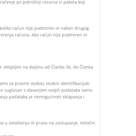
ačenje po potrošnji resursa iz paketa koji
. Ukoliko račun nije podmiren ni nakon drugog
odmirenja računa. Ako račun nije podmiren ni
or sklopljen na daljinu od Članka 36. do Članka
samo za pravne osobe), osobni identifikacijski
ik je suglasan s davanjem svojih podataka samo
vanja podataka je nemogućnost sklapanja i
 u ovlaštenju ili pravu na zastupanje, netočni