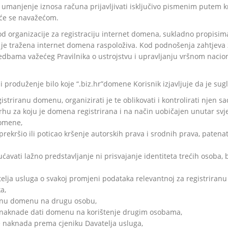
z umanjenje iznosa računa prijavljivati isključivo pismenim putem kr
 će se navažećom.
d organizacije za registraciju internet domena, sukladno propisima is
e tražena internet domena raspoloživa. Kod podnošenja zahtjeva za 
dredbama važećeg Pravilnika o ustrojstvu i upravljanju vršnom na
li produženje bilo koje “.biz.hr”domene Korisnik izjavljuje da je sug
gistriranu domenu, organizirati je te oblikovati i kontrolirati njen sa
rhu za koju je domena registrirana i na način uobičajen unutar svje
domene,
rekršio ili poticao kršenje autorskih prava i srodnih prava, patena
vati lažno predstavljanje ni prisvajanje identiteta trećih osoba, b
atelja usluga o svakoj promjeni podataka relevantnoj za registrir
a,
iranu domenu na drugu osobu,
z naknade dati domenu na korištenje drugim osobama,
se naknada prema cjeniku Davatelja usluga,