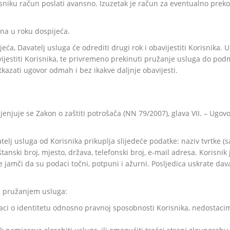
sniku račun poslati avansno. Izuzetak je račun za eventualno prekor
una u roku dospijeća.
eća, Davatelj usluga će odrediti drugi rok i obavijestiti Korisnika
bavijestiti Korisnika, te privremeno prekinuti pružanje usluga do p
kazati ugovor odmah i bez ikakve daljnje obavijesti.
jenjuje se Zakon o zaštiti potrošača (NN 79/2007), glava VII. – Ugov
telj usluga od Korisnika prikuplja slijedeće podatke: naziv tvrtke (
štanski broj, mjesto, država, telefonski broj, e-mail adresa. Korisn
 jamči da su podaci točni, potpuni i ažurni. Posljedica uskrate da
za pružanjem usluga:
ci o identitetu odnosno pravnoj sposobnosti Korisnika, nedostacima