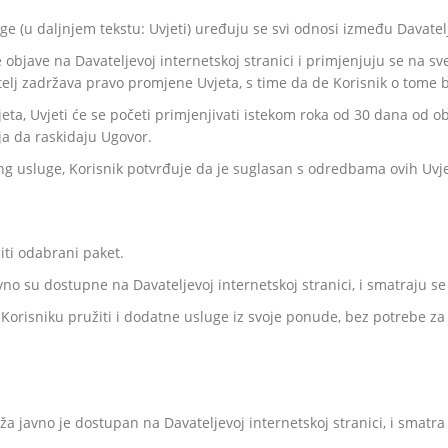
e (u daljnjem tekstu: Uvjeti) uređuju se svi odnosi između Davatelj
objave na Davateljevoj internetskoj stranici i primjenjuju se na sve
telj zadržava pravo promjene Uvjeta, s time da de Korisnik o tome
jeta, Uvjeti će se početi primjenjivati istekom roka od 30 dana od o
a da raskidaju Ugovor.
 usluge, Korisnik potvrđuje da je suglasan s odredbama ovih Uvjeta
iti odabrani paket.
vno su dostupne na Davateljevoj internetskoj stranici, i smatraju s
 Korisniku pružiti i dodatne usluge iz svoje ponude, bez potrebe za
uža javno je dostupan na Davateljevoj internetskoj stranici, i smatr