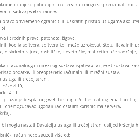
 dokumenti koji su pohranjeni na serveru i mogu se preuzimati, mo
eralni sadržaj web stranice.
 pravo privremeno ograničiti ili uskratiti pristup uslugama ako utvrd
 bi:
ava i srodnih prava, patenata, žigova,
galnih kopija softvera, softvera koji može uzrokovati štetu, ilegalnih
čke, diskriminirajuće, rasističke, klevetničke, maltretirajuće sadržaje,
aka i računalnog ili mrežnog sustava ispitivao ranjivost sustava, za
brisao podatke, ili preopteretio računalni ili mrežni sustav,
 usluga ili trećoj strani,
z točke 4.10,
očke 4.11,
na, pružanje besplatnog web hostinga i/ili besplatnog email hostin
 ili onemogućavao ugodan rad ostalim korisnicima servera,
kršaj.
 bi mogla nastati Davatelju usluga ili trećoj strani uslijed kršenja bi
isnički račun neće zauzeti više od: