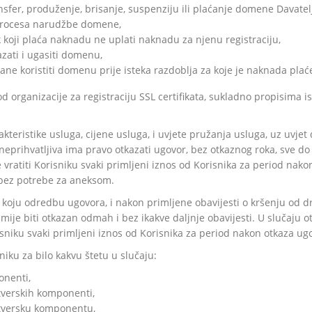
ransfer, produženje, brisanje, suspenziju ili plaćanje domene Davatel
 procesa narudžbe domene,
k koji plaća naknadu ne uplati naknadu za njenu registraciju,
azati i ugasiti domenu,
ane koristiti domenu prije isteka razdoblja za koje je naknada pla
 organizacije za registraciju SSL certifikata, sukladno propisima iste
akteristike usluga, cijene usluga, i uvjete pružanja usluga, uz uvje
neprihvatljiva ima pravo otkazati ugovor, bez otkaznog roka, sve d
e vratiti Korisniku svaki primljeni iznos od Korisnika za period na
bez potrebe za aneksom.
o koju odredbu ugovora, i nakon primljene obavijesti o kršenju od d
je biti otkazan odmah i bez ikakve daljnje obavijesti. U slučaju 
risniku svaki primljeni iznos od Korisnika za period nakon otkaza ug
niku za bilo kakvu štetu u slučaju:
onenti,
tverskih komponenti,
ftversku komponentu,