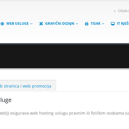
Odakov
WEB USLUGE
GRAFIČKI DIZAJN
TISAK
IT RJE
b stranica i web promocija
sluge
lj) osigurava web hosting uslugu pravnim ili fizičkim osobama (u 