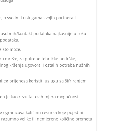
 usluga,
, o svojim i uslugama svojih partnera i
i osobnih/kontakt podataka najkasnije u roku
 podataka.
e što može.
eko mreže, za potrebe tehničke podrške,
lnog kršenja ugovora, i ostalih potreba nužnih
jeg prijenosa koristiti uslugu sa šifriranjem
, da je kao rezultat ovih mjera mogućnost
 ograničava količinu resursa koje pojedini
i razumno velike ili nemjerene količine prometa