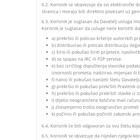
6.2. Korisnik se obavezuje da svi elektronički
stranica i moraju biti direktno povezani uz gen
6.3. Korisnik je suglasan da Davatelj usluga ima
Korisnik je suglasan da usluge neće koristiti da
a) prekršio ili poticao kršenje autorskih pr
b) distribuirao ili poticao distribuciju ile
c) širio ili pokušao širiti prijeteće, nasilni
d) se spajao na IRC ili P2P servise,
e) bez izričitog dopuštenja vlasnika podat
izvornosti prometa, nadzirao, mijenjao ili 
f) nanio ili pokušao nanijeti štetu Davatelju
g) prekršio ili pokušao prekršiti Pravilnik i
h) prekršio ili pokušao prekršiti stavke iz t
i) dijelio neograničene količine mail raču
j) zlonamjerno trošio neograničen promet
k) počinio ili pokušao počiniti zakonski pre
6.4. Korisnik će biti odgovoran za svu štetu koja
6.5. Korisnik se obvezuje da nijedan njegov kor