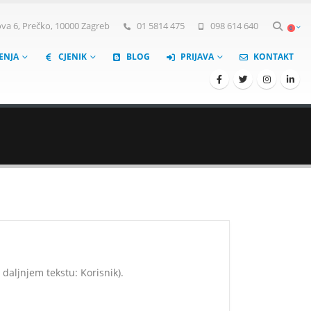
a 6, Prečko, 10000 Zagreb
01 5814 475
098 614 640
0
ŠENJA
CJENIK
BLOG
PRIJAVA
KONTAKT
daljnjem tekstu: Korisnik).