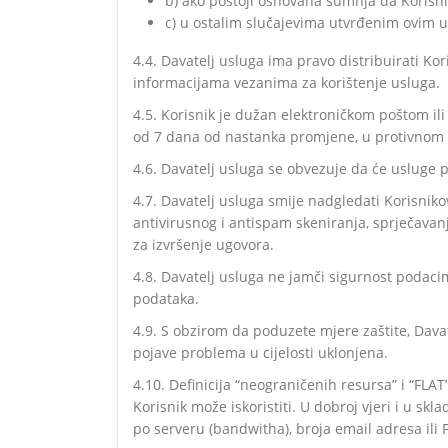
b) ako postoji osnovana sumnja da Korisnik
c) u ostalim slučajevima utvrđenim ovim 
4.4. Davatelj usluga ima pravo distribuirati K
informacijama vezanima za korištenje usluga.
4.5. Korisnik je dužan elektroničkom poštom il
od 7 dana od nastanka promjene, u protivnom s
4.6. Davatelj usluga se obvezuje da će usluge 
4.7. Davatelj usluga smije nadgledati Korisnik
antivirusnog i antispam skeniranja, sprječavan
za izvršenje ugovora.
4.8. Davatelj usluga ne jamči sigurnost podacim
podataka.
4.9. S obzirom da poduzete mjere zaštite, Davat
pojave problema u cijelosti uklonjena.
4.10. Definicija “neograničenih resursa” i “F
Korisnik može iskoristiti. U dobroj vjeri i u 
po serveru (bandwitha), broja email adresa ili 