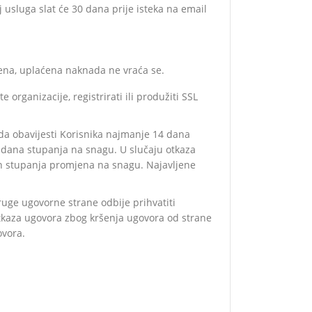
j usluga slat će 30 dana prije isteka na email
ćena, uplaćena naknada ne vraća se.
 organizacije, registrirati ili produžiti SSL
t da obavijesti Korisnika najmanje 14 dana
o dana stupanja na snagu. U slučaju otkaza
kon stupanja promjena na snagu. Najavljene
ruge ugovorne strane odbije prihvatiti
otkaza ugovora zbog kršenja ugovora od strane
ovora.