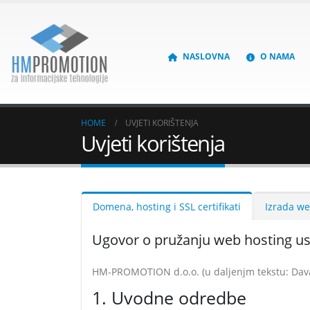
NASLOVNA
O NAMA
HOME
UVJETI KORIŠTENJA
Uvjeti korištenja
Domena, hosting i SSL certifikati
Izrada we
Ugovor o pružanju web hosting u
HM-PROMOTION d.o.o. (u daljenjm tekstu: Davate
1. Uvodne odredbe