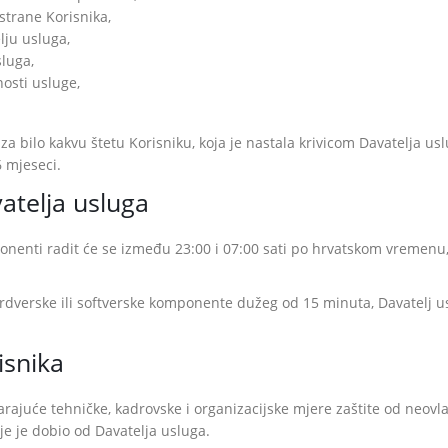
 strane Korisnika,
lju usluga,
sluga,
osti usluge,
 bilo kakvu štetu Korisniku, koja je nastala krivicom Davatelja uslu
6 mjeseci.
atelja usluga
onenti radit će se između 23:00 i 07:00 sati po hrvatskom vremenu
rdverske ili softverske komponente dužeg od 15 minuta, Davatelj us
isnika
arajuće tehničke, kadrovske i organizacijske mjere zaštite od neovl
je je dobio od Davatelja usluga.