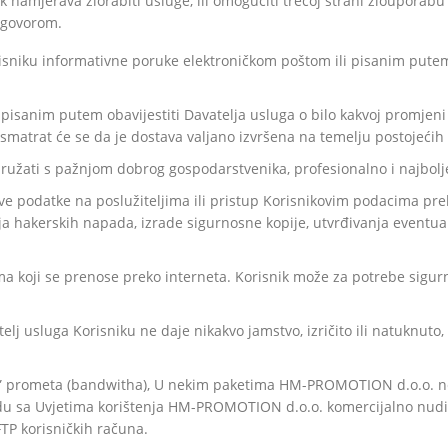
 namjerava zlorabiti usluge, ili omogućiti trećoj strani zlouporabu
ugovorom.
orisniku informativne poruke elektroničkom poštom ili pisanim putem
i pisanim putem obavijestiti Davatelja usluga o bilo kakvoj promjen
matrat će se da je dostava valjano izvršena na temelju postojećih
pružati s pažnjom dobrog gospodarstvenika, profesionalno i najbolj
ove podatke na poslužiteljima ili pristup Korisnikovim podacima pr
ja hakerskih napada, izrade sigurnosne kopije, utvrđivanja eventua
a koji se prenose preko interneta. Korisnik može za potrebe sigurni
elj usluga Korisniku ne daje nikakvo jamstvo, izričito ili natuknuto
LAT” prometa (bandwitha), U nekim paketima HM-PROMOTION d.o.o. ne
skladu sa Uvjetima korištenja HM-PROMOTION d.o.o. komercijalno nud
FTP korisničkih računa.