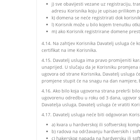
j) sve obavijesti vezane uz registraciju, t
adresu Korisnika koju je upisao prilikom
k) domena se neće registrirati dok korisni
l) Korisnik može u bilo kojem trenutku otk
m) ako Korisnik registrirane domene prest
4.14. Na zahtjev Korisnika Davatelj usluga će kod
certifikat na ime Korisnika.
4.15. Davatelj usluga ima pravo promijeniti kar
unaprijed. U slučaju da je Korisniku promjena 
ugovora od strane Korisnika, Davatelj usluga ć
promjene stupit će na snagu na dan namjere, 
4.16. Ako bilo koja ugovorna strana prekrši bil
ugovorenu odredbu u roku od 3 dana, ugovor smi
Davatelja usluga, Davatelj usluga će vratiti Ko
4.17. Davatelj usluga neće biti odgovoran Koris
a) kvara u hardverskoj ili softverskoj komp
b) radova na održavanju hardverskih i sof
c) hakerskog napada na hardversku ili so