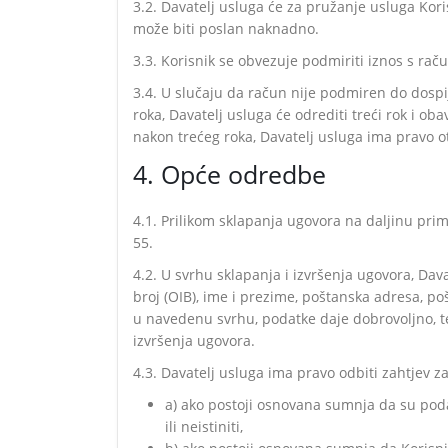
3.2. Davatelj usluga će za pružanje usluga Kori
može biti poslan naknadno.
3.3. Korisnik se obvezuje podmiriti iznos s rač
3.4. U slučaju da račun nije podmiren do dospij
roka, Davatelj usluga će odrediti treći rok i o
nakon trećeg roka, Davatelj usluga ima pravo ot
4. Opće odredbe
4.1. Prilikom sklapanja ugovora na daljinu prim
55.
4.2. U svrhu sklapanja i izvršenja ugovora, Dava
broj (OIB), ime i prezime, poštanska adresa, po
u navedenu svrhu, podatke daje dobrovoljno, te
izvršenja ugovora.
4.3. Davatelj usluga ima pravo odbiti zahtjev 
a) ako postoji osnovana sumnja da su poda
ili neistiniti,