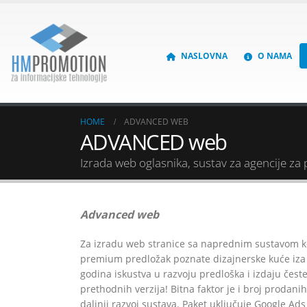
NASLOVNA
O NAMA
HOME
ADVANCED WEB
ADVANCED web
Izrada web oglasnika, sustav za agencije za p
Advanced web
Za izradu web stranice sa naprednim sustavom k
premium predložak poznate dizajnerske kuće iza k
godina iskustva u razvoju predloška i izdaju čes
prethodnih verzija! Bitna faktor je i broj prodan
daljnji razvoj sustava. Paket uključuje Google Ads