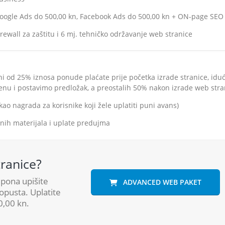
oogle Ads do 500,00 kn, Facebook Ads do 500,00 kn + ON-page SEO
irewall za zaštitu i 6 mj. tehničko održavanje web stranice
i od 25% iznosa ponude plaćate prije početka izrade stranice, idu
enu i postavimo predložak, a preostalih 50% nakon izrade web stra
o nagrada za korisnike koji žele uplatiti puni avans)
nih materijala i uplate predujma
ranice?
upona upišite
ADVANCED WEB PAKET
opusta. Uplatite
00,00 kn.