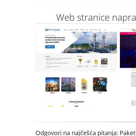
Web stranice napr
Cirrus Centar
AD
Wordpress + WooCommerce
Premium predložak
www.cirrus-centar.hr
Odgovori na najčešća pitanja: Paket