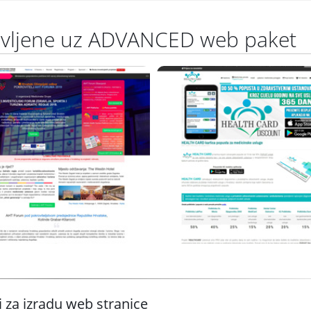
avljene uz ADVANCED web paket
RIATICHEALTH
HEALTH CAR
Joomla CMS
Joomla CMS
Premium predložak
Premium predložak
www.adriatichealth.com
www.health-card.com
i za izradu web stranice