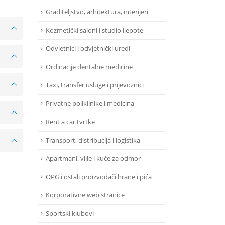
Graditeljstvo, arhitektura, interijeri
Kozmetički saloni i studio ljepote
Odvjetnici i odvjetnički uredi
Ordinacije dentalne medicine
Taxi, transfer usluge i prijevoznici
Privatne poliklinike i medicina
Rent a car tvrtke
Transport, distribucija i logistika
Apartmani, ville i kuće za odmor
OPG i ostali proizvođači hrane i pića
Korporativne web stranice
Sportski klubovi