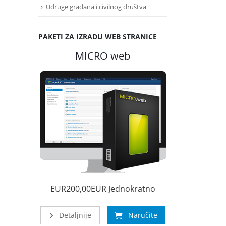
Udruge građana i civilnog društva
PAKETI ZA IZRADU WEB STRANICE
MICRO web
MI
EUR200,00EUR Jednokratno
400,00E
Detaljnije
Naručite
Detaljnije