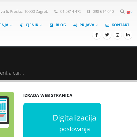
a 6, Prečko, 10000 Zagreb
01 5814 475
098 614 640
0
ŠENJA
CJENIK
BLOG
PRIJAVA
KONTAKT
nt a car...
IZRADA WEB STRANICA
Digitalizacija
poslovanja