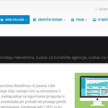
Odakov
WEB USLUGE
GRAFIČKI DIZAJN
TISAK
IT RJE
rodaju nekretnina, sustav za turističke agencije, sustav za re
oristimo WordPress ili Joomla CMS
oje stoji razvojni tim sa minimalno 5
te nadogradnje za sigurnosne propuste iz
ih predložaka jer prihodi od prodaje jamče
 oglašavanje, Facebook Ads i SEO za tri