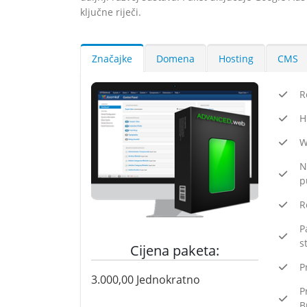
ključne riječi.
Značajke
Domena
Hosting
CMS
R
H
W
N
p
R
P
s
Cijena paketa:
P
3.000,00
Jednokratno
P
B