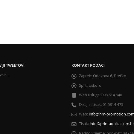
IJI TWEETOVI
KONTAKT PODACI
ait...
Zagreb:
Odakova 6, Prečko
Split:
Uskoro
Web usluge:
098 614 640
Dizajn i tisak:
01 5814 475
Web:
info@hm-promotion.co
Tisak:
info@printaonica.com.hr
Radno vrijeme:
pon-pet: 08 - 1