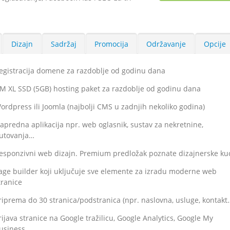
Dizajn
Sadržaj
Promocija
Održavanje
Opcije
egistracija domene za razdoblje od godinu dana
M XL SSD (5GB) hosting paket za razdoblje od godinu dana
ordpress ili Joomla (najbolji CMS u zadnjih nekoliko godina)
apredna aplikacija npr. web oglasnik, sustav za nekretnine,
utovanja…
esponzivni web dizajn. Premium predložak poznate dizajnerske ku
age builder koji uključuje sve elemente za izradu moderne web
tranice
riprema do 30 stranica/podstranica (npr. naslovna, usluge, kontakt
rijava stranice na Google tražilicu, Google Analytics, Google My
usiness