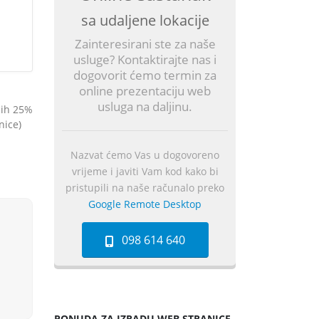
sa udaljene lokacije
Zainteresirani ste za naše
usluge? Kontaktirajte nas i
dogovorit ćemo termin za
online prezentaciju web
usluga na daljinu.
ćih 25%
nice)
Nazvat ćemo Vas u dogovoreno
vrijeme i javiti Vam kod kako bi
pristupili na naše računalo preko
Google Remote Desktop
098 614 640
PONUDA ZA IZRADU WEB STRANICE