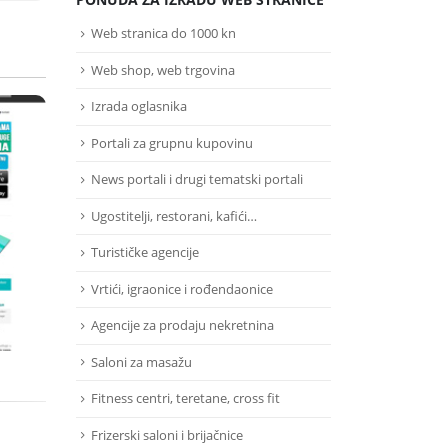
Web stranica do 1000 kn
Web shop, web trgovina
Izrada oglasnika
Portali za grupnu kupovinu
D
KZTZ
News portali i drugi tematski portali
Ugostitelji, restorani, kafići…
Joomla CMS
Turističke agencije
Premium predložak
www.zagrebhealth.hr
Vrtići, igraonice i rođendaonice
Agencije za prodaju nekretnina
Saloni za masažu
Fitness centri, teretane, cross fit
Frizerski saloni i brijačnice