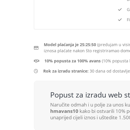
G
F
Model plaćanja je 25:25:50
(predujam u visin
iznosa plaćate nakon što registriramao dom
10% popusta za 100% avans
(10% popusta ka
Rok za izradu stranice:
30 dana od dostavlje
Popust za izradu web st
Naručite odmah i u polje za unos k
hmavans10
kako bi ostvarili 10% p
unaprijed cijeli iznos i uštedite 1.5