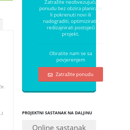
Zatražite neobvezujuću
ponudu bez obzira planirate
li pokrenuti novi ili
nadograditi, optimizirati i
redizajnirati postojeći
projekt.
Obratite nam se sa
povjerenjem
Zatražite ponudu
će.
PROJEKTNI SASTANAK NA DALJINU
…)
Online sastanak