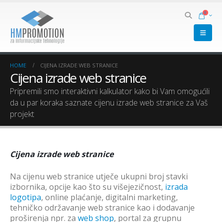
0
HOME
CIJENA IZRADE WEB STRANICE
Cijena izrade web stranice
Pripremili smo interaktivni kalkulator kako bi Vam omogućili
da u par koraka saznate cijenu izrade web stranice za Vaš
projekt
Cijena izrade web stranice
Na cijenu web stranice utječe ukupni broj stavki
izbornika, opcije kao što su višejezičnost,
izrada
logotipa
, online plaćanje, digitalni marketing,
tehničko održavanje web stranice kao i dodavanje
proširenja npr. za
web shop
, portal za grupnu