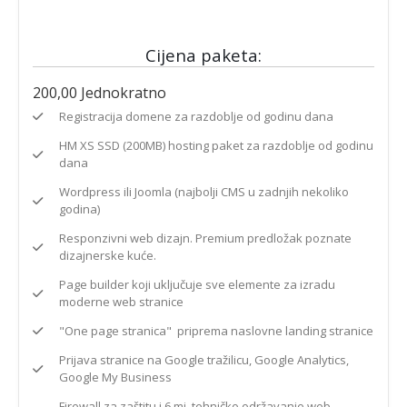
Cijena paketa:
200,00
Jednokratno
Registracija domene za razdoblje od godinu dana
HM XS SSD (200MB) hosting paket za razdoblje od godinu
dana
Wordpress ili Joomla (najbolji CMS u zadnjih nekoliko
godina)
Responzivni web dizajn. Premium predložak poznate
dizajnerske kuće.
Page builder koji uključuje sve elemente za izradu
moderne web stranice
"One page stranica" priprema naslovne landing stranice
Prijava stranice na Google tražilicu, Google Analytics,
Google My Business
Firewall za zaštitu i 6 mj. tehničko održavanje web