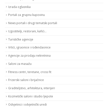
Izrada oglasnika
Portali za grupnu kupovinu
News portali i drugi tematski portali
Ugostitelji, restorani, kafići…
Turističke agencije
Vrtići, igraonice i rođendaonice
Agencije za prodaju nekretnina
Saloni za masažu
Fitness centri, teretane, cross fit
Frizerski saloni i brijačnice
Graditeljstvo, arhitektura, interijeri
Kozmetički saloni i studio ljepote
Odvjetnici i odvjetnički uredi