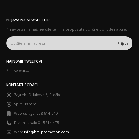
PRIJAVA NA NEWSLETTER
Prijavite se na naš newsletter i ne propustite odlične ponude i akcije.
NAJNOVIJI TWEETOVI
Please wait...
KONTAKT PODACI
Zagreb:
Odakova 6, Prečko
Split:
Uskoro
Web usluge:
098 614 640
Dizajn i tisak:
01 5814 475
Web:
info@hm-promotion.com