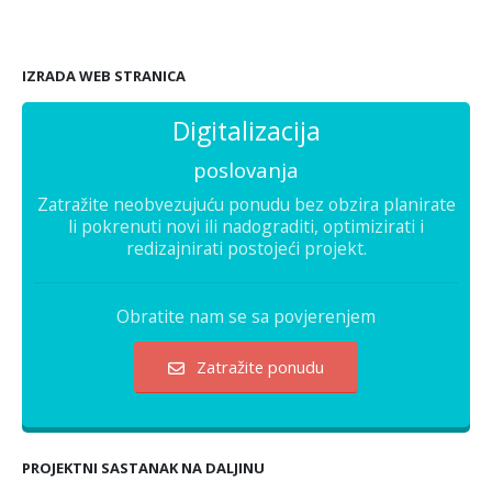
IZRADA WEB STRANICA
Digitalizacija
poslovanja
Zatražite neobvezujuću ponudu bez obzira planirate
li pokrenuti novi ili nadograditi, optimizirati i
redizajnirati postojeći projekt.
Obratite nam se sa povjerenjem
Zatražite ponudu
PROJEKTNI SASTANAK NA DALJINU