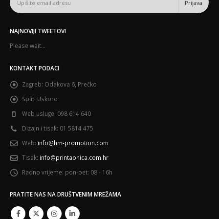
NAJNOVIJI TWEETOVI
Please wait...
KONTAKT PODACI
Zagreb:
Odakova 6, Prečko
Split:
Uskoro
Web usluge:
098 614 640
Dizajn i tisak:
01 5814 475
Web:
info@hm-promotion.com
Tisak:
info@printaonica.com.hr
Radno vrijeme:
pon-pet: 08 - 16h
PRATITE NAS NA DRUŠTVENIM MREŽAMA