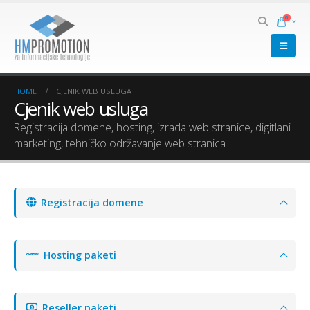
0
HOME
CJENIK WEB USLUGA
Cjenik web usluga
Registracija domene, hosting, izrada web stranice, digitlani
marketing, tehničko održavanje web stranica
Registracija domene
Hosting paketi
Reseller paketi