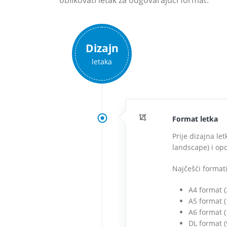
oblikovati letak za odgovarajući format.
Dizajn
letaka
Format letka
Prije dizajna let
landscape) i opci
Najčešći formati
A4 format 
A5 format 
A6 format 
DL format 