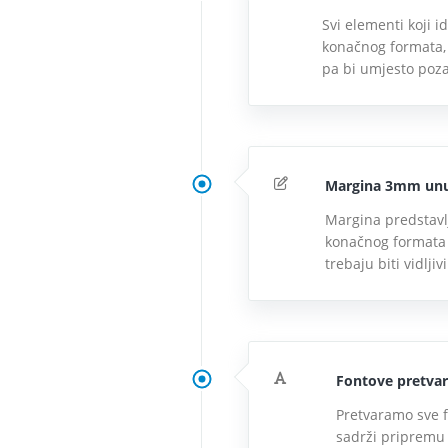
Svi elementi koji 
konačnog formata,
pa bi umjesto poza
Margina 3mm unut
Margina predstavl
konačnog formata le
trebaju biti vidljiv
Fontove pretvar
Pretvaramo sve f
sadrži pripremu l