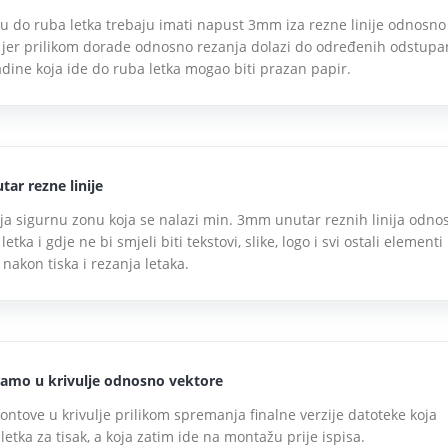
idu do ruba letka trebaju imati napust 3mm iza rezne linije odnosno
 jer prilikom dorade odnosno rezanja dolazi do određenih odstupa
dine koja ide do ruba letka mogao biti prazan papir.
ar rezne linije
ja sigurnu zonu koja se nalazi min. 3mm unutar reznih linija odno
tka i gdje ne bi smjeli biti tekstovi, slike, logo i svi ostali elementi 
i nakon tiska i rezanja letaka.
amo u krivulje odnosno vektore
ontove u krivulje prilikom spremanja finalne verzije datoteke koja
etka za tisak, a koja zatim ide na montažu prije ispisa.