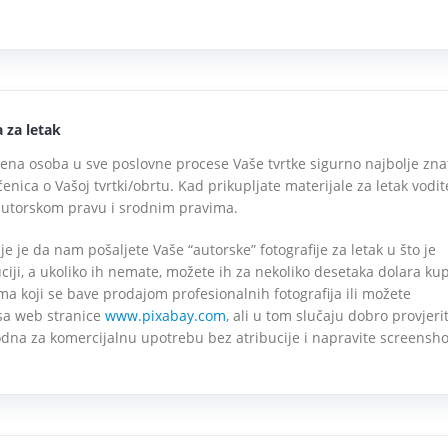
 za letak
ćena osoba u sve poslovne procese Vaše tvrtke sigurno najbolje zna
čenica o Vašoj tvrtki/obrtu. Kad prikupljate materijale za letak vodit
autorskom pravu i srodnim pravima.
je je da nam pošaljete Vaše “autorske” fotografije za letak u što je
iji, a ukoliko ih nemate, možete ih za nekoliko desetaka dolara kup
a koji se bave prodajom profesionalnih fotografija ili možete
sa web stranice
www.pixabay.com
, ali u tom slučaju dobro provjeri
obodna za komercijalnu upotrebu bez atribucije i napravite screensho