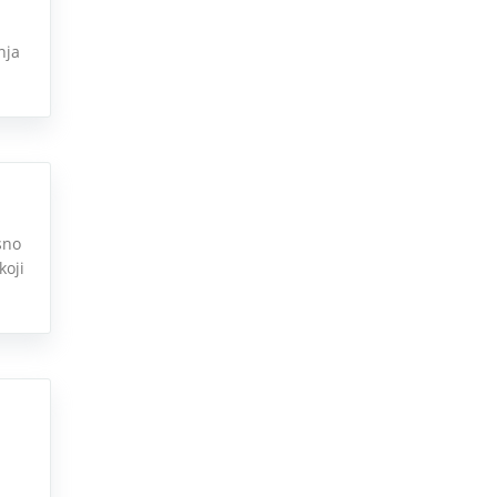
nja
sno
koji