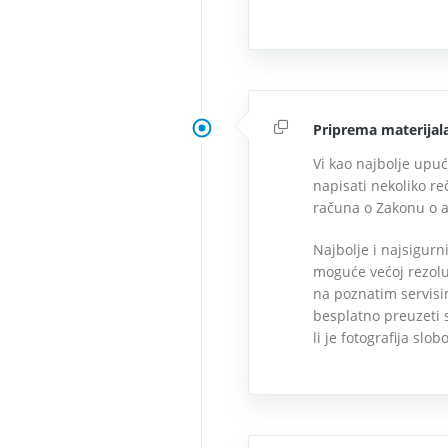
Priprema materijala
Vi kao najbolje upu
napisati nekoliko re
računa o Zakonu o 
Najbolje i najsigurni
moguće većoj rezoluc
na poznatim servisim
besplatno preuzeti 
li je fotografija sl