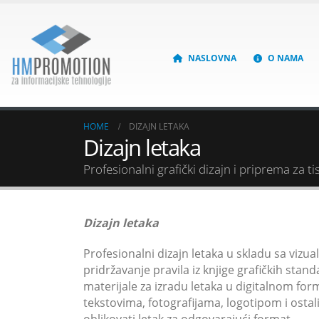
NASLOVNA
O NAMA
HOME
DIZAJN LETAKA
Dizajn letaka
Profesionalni grafički dizajn i priprema za t
Dizajn letaka
Profesionalni dizajn letaka u skladu sa vizua
pridržavanje pravila iz knjige grafičkih stan
materijale za izradu letaka u digitalnom f
tekstovima, fotografijama, logotipom i osta