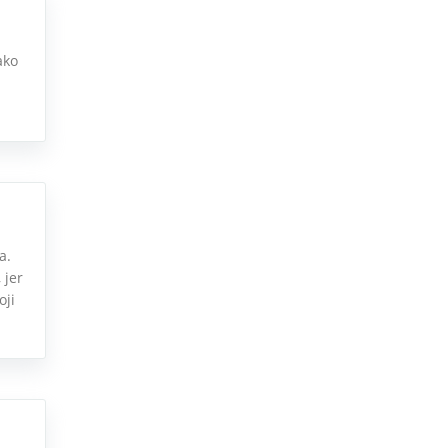
ako
a.
 jer
oji