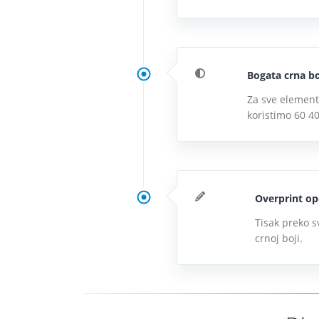
Bogata crna bo
Za sve elemente
koristimo 60 4
Overprint op
Tisak preko s
crnoj boji.