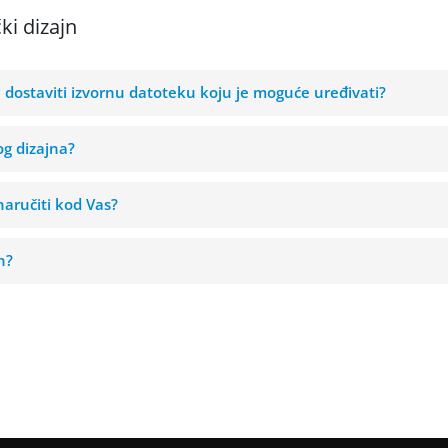
ki dizajn
i dostaviti izvornu datoteku koju je moguće uređivati?
og dizajna?
aručiti kod Vas?
n?