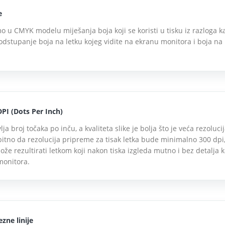
e
mo u CMYK modelu miješanja boja koji se koristi u tisku iz razloga k
 odstupanje boja na letku kojeg vidite na ekranu monitora i boja na
DPI (Dots Per Inch)
ja broj točaka po inču, a kvaliteta slike je bolja što je veća rezolucij
 bitno da rezolucija pripreme za tisak letka bude minimalno 300 dpi,
ože rezultirati letkom koji nakon tiska izgleda mutno i bez detalja k
monitora.
zne linije