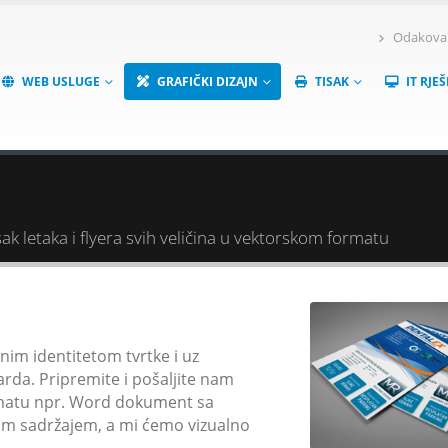
Odakova 6
WEB USLUGE
GRAFIČKI DIZAJN
TISAK
IT RJE
isak letaka i flyera svih veličina u vektorskom formatu
lnim identitetom tvrtke i uz
darda. Pripremite i pošaljite nam
ormatu npr. Word dokument sa
lim sadržajem, a mi ćemo vizualno