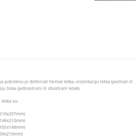
ka potrebno je definirati format letka, orijentaciju letka (portrait ili
ju tiska (jednostrani ili obostrani letak).
 letka su:
(210x297mm)
(148x210mm)
(105x148mm)
(99x210mm)