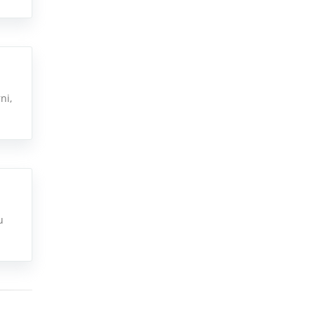
ni,
u