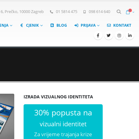
0
, Prečko, 10000 Zagreb
01 5814 475
098 614 640
ŠENJA
CJENIK
BLOG
PRIJAVA
KONTAKT
IZRADA VIZUALNOG IDENTITETA
30% popusta na
vizualni identitet
Za vrijeme trajanja krize