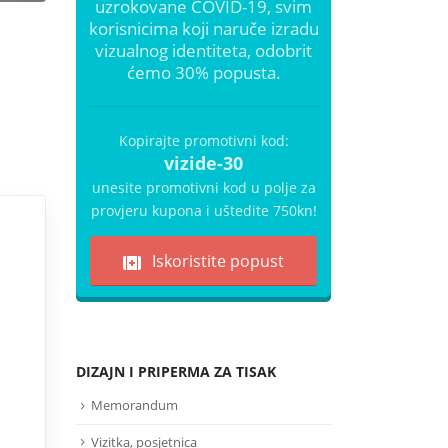
uzrokovane COVID-19, svim
korisnicima koji naruče izradu
vizualnog identiteta, odobrit
ćemo 30% popusta.
Kopirajte promotivni kod:
vizide-30
unesite promotivni kod u polje za
provjeru kupona i uštedite 750kn!
Iskoristite popust
DIZAJN I PRIPERMA ZA TISAK
Memorandum
Vizitka, posjetnica