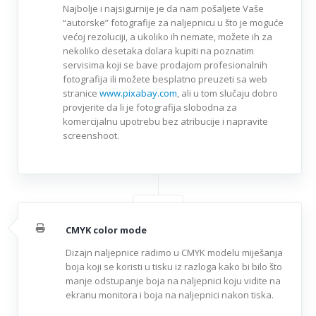
Najbolje i najsigurnije je da nam pošaljete Vaše
“autorske” fotografije za naljepnicu u što je moguće
većoj rezoluciji, a ukoliko ih nemate, možete ih za
nekoliko desetaka dolara kupiti na poznatim
servisima koji se bave prodajom profesionalnih
fotografija ili možete besplatno preuzeti sa web
stranice
www.pixabay.com
, ali u tom slučaju dobro
provjerite da li je fotografija slobodna za
komercijalnu upotrebu bez atribucije i napravite
screenshoot.
CMYK color mode
Dizajn naljepnice radimo u CMYK modelu miješanja
boja koji se koristi u tisku iz razloga kako bi bilo što
manje odstupanje boja na naljepnici koju vidite na
ekranu monitora i boja na naljepnici nakon tiska.