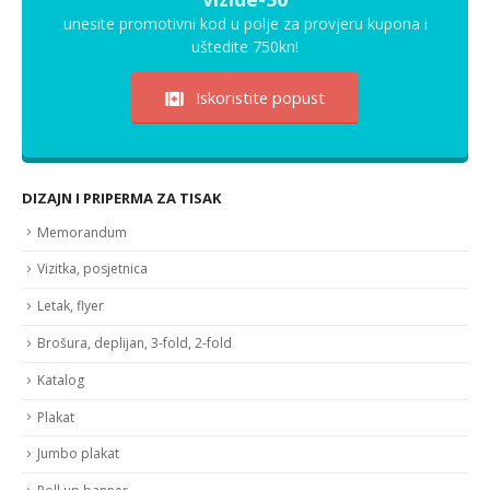
unesite promotivni kod u polje za provjeru kupona i
uštedite 750kn!
Iskoristite popust
DIZAJN I PRIPERMA ZA TISAK
Memorandum
Vizitka, posjetnica
Letak, flyer
Brošura, deplijan, 3-fold, 2-fold
Katalog
Plakat
Jumbo plakat