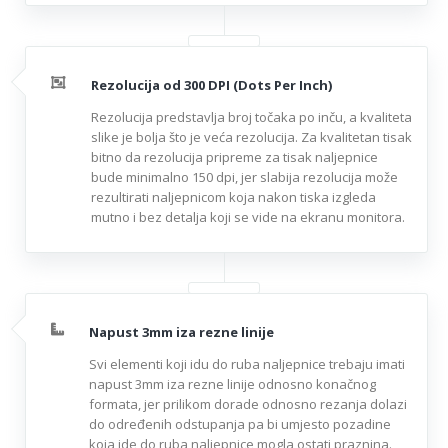
Rezolucija od 300 DPI (Dots Per Inch)
Rezolucija predstavlja broj točaka po inču, a kvaliteta
slike je bolja što je veća rezolucija. Za kvalitetan tisak
bitno da rezolucija pripreme za tisak naljepnice
bude minimalno 150 dpi, jer slabija rezolucija može
rezultirati naljepnicom koja nakon tiska izgleda
mutno i bez detalja koji se vide na ekranu monitora.
Napust 3mm iza rezne linije
Svi elementi koji idu do ruba naljepnice trebaju imati
napust 3mm iza rezne linije odnosno konačnog
formata, jer prilikom dorade odnosno rezanja dolazi
do određenih odstupanja pa bi umjesto pozadine
koja ide do ruba naljepnice mogla ostati praznina.