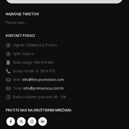
NAJNOVIJI TWEETOVI
Please wait...
KONTAKT PODACI
Zagreb:
Odakova 6, Prečko
Split:
Uskoro
Web usluge:
098 614 640
Dizajn i tisak:
01 5814 475
Web:
info@hm-promotion.com
Tisak:
info@printaonica.com.hr
Radno vrijeme:
pon-pet: 08 - 16h
PRATITE NAS NA DRUŠTVENIM MREŽAMA