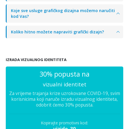
Koje sve usluge grafičkog dizajna možemo naručiti
kod Vas?
Koliko hitno možete napraviti grafički dizajn?
IZRADA VIZUALNOG IDENTITETA
30% popusta na
vizualni identitet
Za vrijeme trajanja krize uzrokovane COVID-19, svim
korisnicima koji naruče izradu vizualnog identiteta,
odobrit ćemo 30% popusta.
Kopirajte promotivni kod:
vizide-30