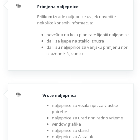
Primjena naljepnice
Prilikom izrade naljepnice uvijek navedite
nekoliko korisnih informacija:
površina na koju planirate lijepiti naljepnice
da li se lijepe na staklo iznutra
da li su naljepnice za vanjsku primjenu npr.
izložene kiši, suncu
Vrste naljepnica
naljepnice za vozila npr. za vlastite
potrebe
naljepnice za ured npr. radno vrijeme
window grafika
naljepnice za štand
naljepnice za A stalak