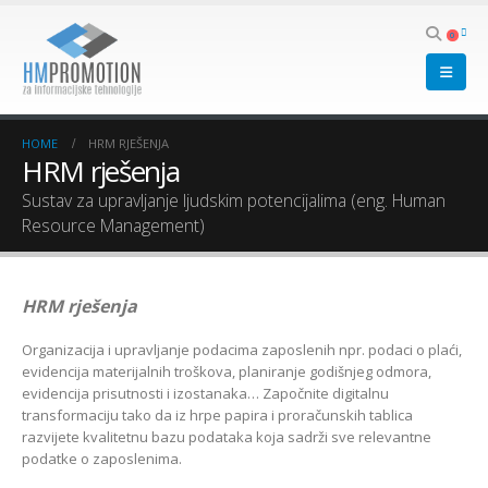
0
HOME
HRM RJEŠENJA
HRM rješenja
Sustav za upravljanje ljudskim potencijalima (eng. Human
Resource Management)
HRM rješenja
Organizacija i upravljanje podacima zaposlenih npr. podaci o plaći,
evidencija materijalnih troškova, planiranje godišnjeg odmora,
evidencija prisutnosti i izostanaka… Započnite digitalnu
transformaciju tako da iz hrpe papira i proračunskih tablica
razvijete kvalitetnu bazu podataka koja sadrži sve relevantne
podatke o zaposlenima.