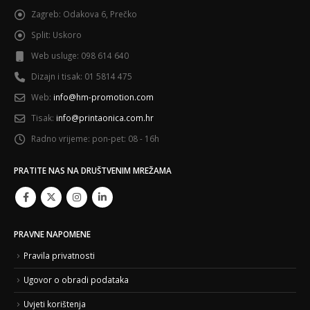
Zagreb:
Odakova 6, Prečko
Split:
Uskoro
Web usluge:
098 614 640
Dizajn i tisak:
01 5814 475
Web:
info@hm-promotion.com
Tisak:
info@printaonica.com.hr
Radno vrijeme:
pon-pet: 08 - 16h
PRATITE NAS NA DRUŠTVENIM MREŽAMA
PRAVNE NAPOMENE
Pravila privatnosti
Ugovor o obradi podataka
Uvjeti korištenja