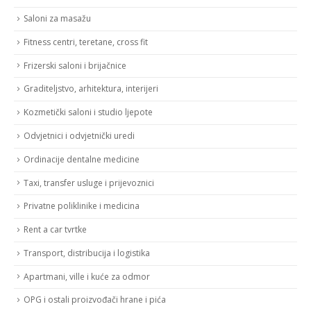
Saloni za masažu
Fitness centri, teretane, cross fit
Frizerski saloni i brijačnice
Graditeljstvo, arhitektura, interijeri
Kozmetički saloni i studio ljepote
Odvjetnici i odvjetnički uredi
Ordinacije dentalne medicine
Taxi, transfer usluge i prijevoznici
Privatne poliklinike i medicina
Rent a car tvrtke
Transport, distribucija i logistika
Apartmani, ville i kuće za odmor
OPG i ostali proizvođači hrane i pića