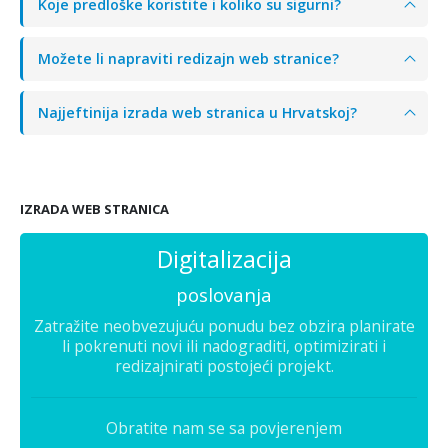
Koje predloške koristite i koliko su sigurni?
Možete li napraviti redizajn web stranice?
Najjeftinija izrada web stranica u Hrvatskoj?
IZRADA WEB STRANICA
Digitalizacija
poslovanja
Zatražite neobvezujuću ponudu bez obzira planirate
li pokrenuti novi ili nadograditi, optimizirati i
redizajnirati postojeći projekt.
Obratite nam se sa povjerenjem