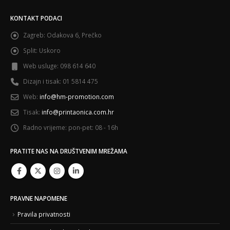
KONTAKT PODACI
Zagreb:
Odakova 6, Prečko
Split:
Uskoro
Web usluge:
098 614 640
Dizajn i tisak:
01 5814 475
Web:
info@hm-promotion.com
Tisak:
info@printaonica.com.hr
Radno vrijeme:
pon-pet: 08 - 16h
PRATITE NAS NA DRUŠTVENIM MREŽAMA
PRAVNE NAPOMENE
Pravila privatnosti