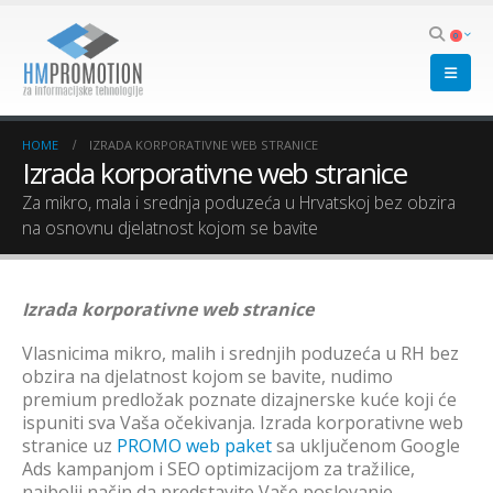
0
HOME
IZRADA KORPORATIVNE WEB STRANICE
Izrada korporativne web stranice
Za mikro, mala i srednja poduzeća u Hrvatskoj bez obzira
na osnovnu djelatnost kojom se bavite
Izrada korporativne web stranice
Vlasnicima mikro, malih i srednjih poduzeća u RH bez
obzira na djelatnost kojom se bavite, nudimo
premium predložak poznate dizajnerske kuće koji će
ispuniti sva Vaša očekivanja. Izrada korporativne web
stranice uz
PROMO web paket
sa uključenom Google
Ads kampanjom i SEO optimizacijom za tražilice,
najbolji način da predstavite Vaše poslovanje