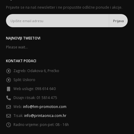
Prijavite se na naš newsletter i ne propustite odlične ponude i akcije.
NAJNOVIJI TWEETOVI
Please wait...
KONTAKT PODACI
Zagreb:
Odakova 6, Prečko
Split:
Uskoro
Web usluge:
098 614 640
Dizajn i tisak:
01 5814 475
Web:
info@hm-promotion.com
Tisak:
info@printaonica.com.hr
Radno vrijeme:
pon-pet: 08 - 16h