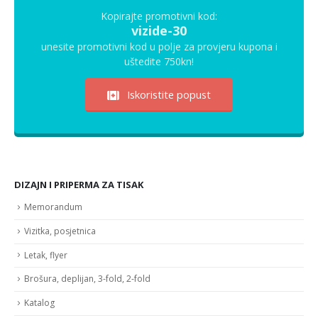
Kopirajte promotivni kod:
vizide-30
unesite promotivni kod u polje za provjeru kupona i
uštedite 750kn!
Iskoristite popust
DIZAJN I PRIPERMA ZA TISAK
Memorandum
Vizitka, posjetnica
Letak, flyer
Brošura, deplijan, 3-fold, 2-fold
Katalog