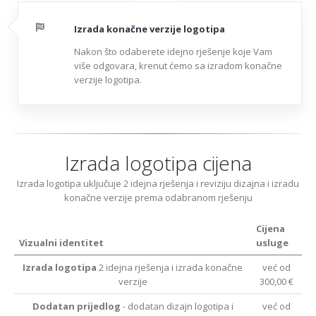
Izrada konačne verzije logotipa
Nakon što odaberete idejno rješenje koje Vam
više odgovara, krenut ćemo sa izradom konačne
verzije logotipa.
Izrada logotipa cijena
Izrada logotipa uključuje 2 idejna rješenja i reviziju dizajna i izradu
konačne verzije prema odabranom rješenju
Cijena
Vizualni identitet
usluge
Izrada logotipa
2 idejna rješenja i izrada konačne
već od
verzije
300,00 €
Dodatan prijedlog
- dodatan dizajn logotipa i
već od