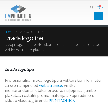
0
HOME
IZRADA LOGOTIPA
Izrada logotipa
Dizajn logotipa u vektorskom formatu za sve namjene od
vizitke do jumbo plakata
Izrada logotipa
Profesionalna izrada logotipa u vektorskom formatu
za sve namjene od
web stranice,
vizitki,
memoranduma, letaka, brošura, naljepnica, jumbo
plakata… i ostalih promo materijala koje radimo u
sklopu vlastitog brenda
PRINTAONICA