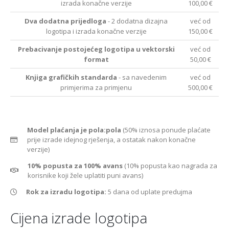
izrada konačne verzije
100,00 €
Dva dodatna prijedloga
- 2 dodatna dizajna
već od
logotipa i izrada konačne verzije
150,00 €
Prebacivanje postojećeg logotipa u vektorski
već od
format
50,00 €
Knjiga grafičkih standarda
- sa navedenim
već od
primjerima za primjenu
500,00 €
Model plaćanja je pola:pola
(50% iznosa ponude plaćate
prije izrade idejnog rješenja, a ostatak nakon konačne
verzije)
10% popusta za 100% avans
(10% popusta kao nagrada za
korisnike koji žele uplatiti puni avans)
Rok za izradu logotipa:
5 dana od uplate predujma
Cijena izrade logotipa