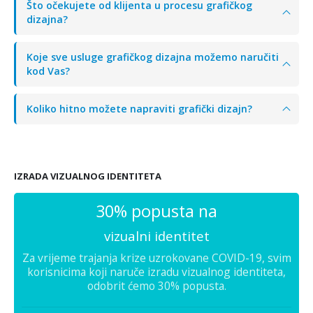
Što očekujete od klijenta u procesu grafičkog
dizajna?
Koje sve usluge grafičkog dizajna možemo naručiti
kod Vas?
Koliko hitno možete napraviti grafički dizajn?
IZRADA VIZUALNOG IDENTITETA
30% popusta na
vizualni identitet
Za vrijeme trajanja krize uzrokovane COVID-19, svim
korisnicima koji naruče izradu vizualnog identiteta,
odobrit ćemo 30% popusta.