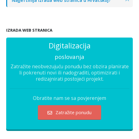
Najjeftinija izrada web stranica u Hrvatskoj?
IZRADA WEB STRANICA
Digitalizacija
poslovanja
Zatražite neobvezujuću ponudu bez obzira planirate
li pokrenuti novi ili nadograditi, optimizirati i
redizajnirati postojeći projekt.
Obratite nam se sa povjerenjem
Zatražite ponudu