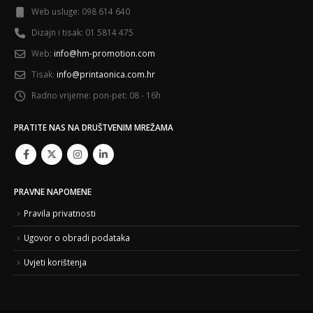
Web usluge:
098 614 640
Dizajn i tisak:
01 5814 475
Web:
info@hm-promotion.com
Tisak:
info@printaonica.com.hr
Radno vrijeme:
pon-pet: 08 - 16h
PRATITE NAS NA DRUŠTVENIM MREŽAMA
PRAVNE NAPOMENE
Pravila privatnosti
Ugovor o obradi podataka
Uvjeti korištenja