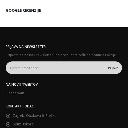
GOOGLE RECENZIJE
PRIJAVA NA NEWSLETTER
Prijavite se na naš newsletter i ne propustite odlične ponude i akcije.
NAJNOVIJI TWEETOVI
Please wait...
KONTAKT PODACI
Zagreb:
Odakova 6, Prečko
Split:
Uskoro