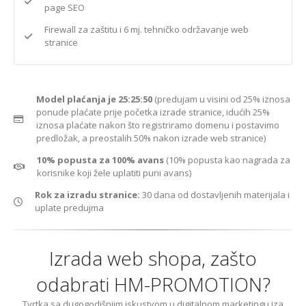
page SEO
Firewall za zaštitu i 6 mj. tehničko održavanje web
stranice
Model plaćanja je 25:25:50
(predujam u visini od 25% iznosa
ponude plaćate prije početka izrade stranice, idućih 25%
iznosa plaćate nakon što registriramo domenu i postavimo
predložak, a preostalih 50% nakon izrade web stranice)
10% popusta za 100% avans
(10% popusta kao nagrada za
korisnike koji žele uplatiti puni avans)
Rok za izradu stranice:
30 dana od dostavljenih materijala i
uplate predujma
Izrada web shopa, zašto
odabrati HM-PROMOTION?
Tvrtka sa dugogodišnjim iskustvom u digitalnom marketingu iza