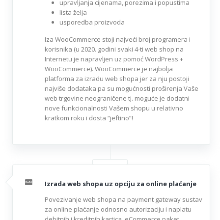
upravljanja cijenama, porezima i popustima
lista želja
usporedba proizvoda
Iza WooCommerce stoji najveći broj programera i
korisnika (u 2020. godini svaki 4-ti web shop na
Internetu je napravljen uz pomoć WordPress +
WooCommerce). WooCommerce je najbolja
platforma za izradu web shopa jer za nju postoji
najviše dodataka pa su mogućnosti proširenja Vaše
web trgovine neograničene tj. moguće je dodatni
nove funkcionalnosti Vašem shopu u relativno
kratkom roku i dosta “jeftino”!
Izrada web shopa uz opciju za online plaćanje
Povezivanje web shopa na payment gateway sustav
za online plaćanje odnosno autorizaciju i naplatu
debitnih i kreditnih kartica. eCommerce paket