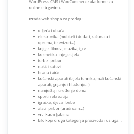
WordPress CMS i WooCommerce platforme za
online e-trgovinu.
Izrada web shopa za prodaju:
odjeća i obuća
elektronika (mobiteli i dodaci, računala i
oprema, televizori…)
knjige, filmovi, muzika, igre
kozmetika i njege tijela
torbe i pribor
nakit i satovi
hrana i piće
kućanski aparati (bijela tehnika, mali kućanski
aparati, grijanje i hlađenje…)
namještaj i uređenje doma
sport i rekreacija
igračke, djeca i bebe
alati i pribor (uradi sam…)
vrt i kućni ljubimci
bilo koja druga kategorija proizvoda i usluga…