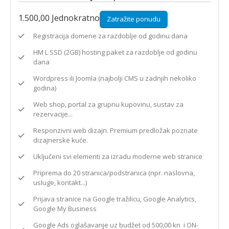
1.500,00
Jednokratno
Zatražite ponudu
Registracija domene za razdoblje od godinu dana
HM L SSD (2GB) hosting paket za razdoblje od godinu
dana
Wordpress ili Joomla (najbolji CMS u zadnjih nekoliko
godina)
Web shop, portal za grupnu kupovinu, sustav za
rezervacije...
Responzivni web dizajn. Premium predložak poznate
dizajnerske kuće.
Uključeni svi elementi za izradu moderne web stranice
Priprema do 20 stranica/podstranica (npr. naslovna,
usluge, kontakt...)
Prijava stranice na Google tražilicu, Google Analytics,
Google My Business
Google Ads oglašavanje uz budžet od 500,00 kn i ON-