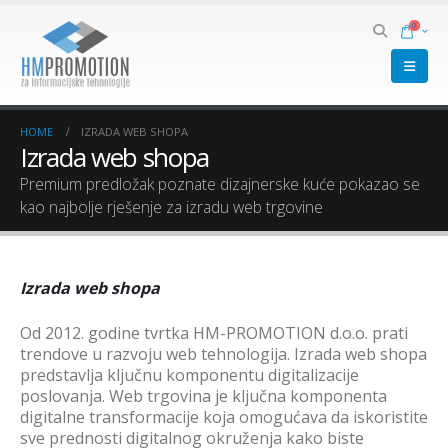
0
HOME
IZRADA WEB SHOPA
Izrada web shopa
Premium predložak poznate dizajnerske kuće pokazao se
kao najbolje rješenje za izradu web trgovine
Izrada web shopa
Od 2012. godine tvrtka HM-PROMOTION d.o.o. prati
trendove u razvoju web tehnologija. Izrada web shopa
predstavlja ključnu komponentu digitalizacije
poslovanja. Web trgovina je ključna komponenta
digitalne transformacije koja omogućava da iskoristite
sve prednosti digitalnog okruženja kako biste