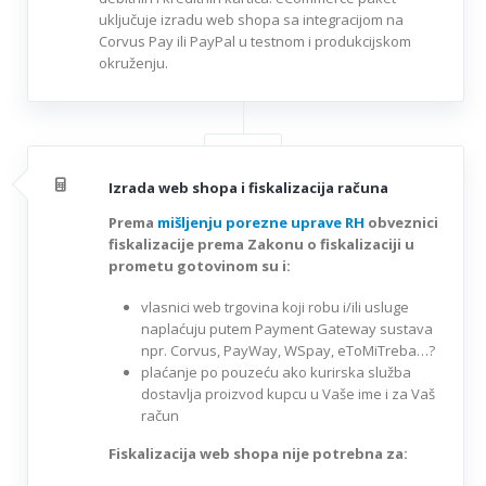
uključuje izradu web shopa sa integracijom na
Corvus Pay ili PayPal u testnom i produkcijskom
okruženju.
Izrada web shopa i fiskalizacija računa
Prema
mišljenju porezne uprave RH
obveznici
fiskalizacije prema Zakonu o fiskalizaciji u
prometu gotovinom su i:
vlasnici web trgovina koji robu i/ili usluge
naplaćuju putem Payment Gateway sustava
npr. Corvus, PayWay, WSpay, eToMiTreba…?
plaćanje po pouzeću ako kurirska služba
dostavlja proizvod kupcu u Vaše ime i za Vaš
račun
Fiskalizacija web shopa nije potrebna za: