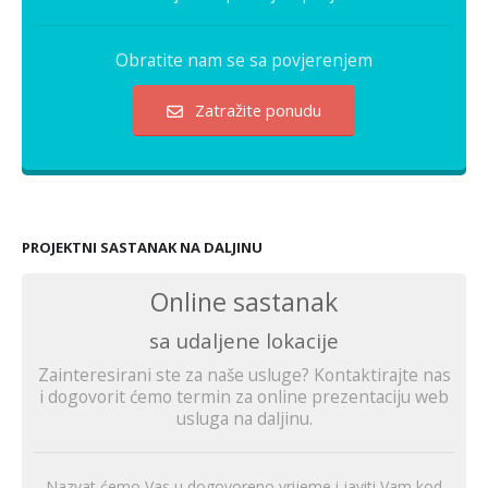
Obratite nam se sa povjerenjem
Zatražite ponudu
PROJEKTNI SASTANAK NA DALJINU
Online sastanak
sa udaljene lokacije
Zainteresirani ste za naše usluge? Kontaktirajte nas
i dogovorit ćemo termin za online prezentaciju web
usluga na daljinu.
Nazvat ćemo Vas u dogovoreno vrijeme i javiti Vam kod