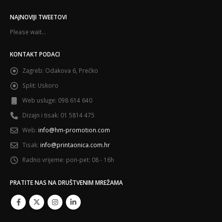
NAJNOVIJI TWEETOVI
Please wait...
KONTAKT PODACI
Zagreb:
Odakova 6, Prečko
Split:
Uskoro
Web usluge:
098 614 640
Dizajn i tisak:
01 5814 475
Web:
info@hm-promotion.com
Tisak:
info@printaonica.com.hr
Radno vrijeme:
pon-pet: 08 - 16h
PRATITE NAS NA DRUŠTVENIM MREŽAMA