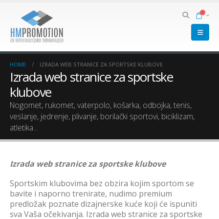
0
HOME
IZRADA WEB STRANICE ZA SPORTSKE KLUBOVE
Izrada web stranice za sportske
klubove
Nogomet, rukomet, vaterpolo, košarka, odbojka, tenis,
veslanje, jedrenje, plivanje, borilački sportovi, biciklizam,
atletika...
Izrada web stranice za sportske klubove
Sportskim klubovima bez obzira kojim sportom se
bavite i naporno trenirate, nudimo premium
predložak poznate dizajnerske kuće koji će ispuniti
sva Vaša očekivanja. Izrada web stranice za sportske