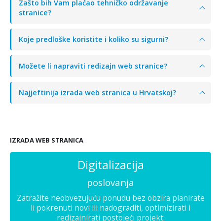
Zašto bih Vam plaćao tehničko održavanje
stranice?
Koje predloške koristite i koliko su sigurni?
Možete li napraviti redizajn web stranice?
Najjeftinija izrada web stranica u Hrvatskoj?
IZRADA WEB STRANICA
Digitalizacija
poslovanja
Zatražite neobvezujuću ponudu bez obzira planirate
li pokrenuti novi ili nadograditi, optimizirati i
redizajnirati postojeći projekt.