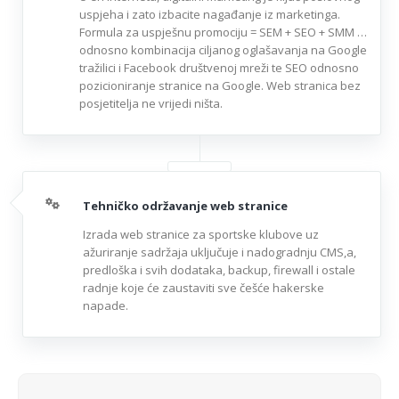
uspjeha i zato izbacite nagađanje iz marketinga.
Formula za uspješnu promociju = SEM + SEO + SMM …
odnosno kombinacija ciljanog oglašavanja na Google
tražilici i Facebook društvenoj mreži te SEO odnosno
pozicioniranje stranice na Google. Web stranica bez
posjetitelja ne vrijedi ništa.
Tehničko održavanje web stranice
Izrada web stranice za sportske klubove uz
ažuriranje sadržaja uključuje i nadogradnju CMS,a,
predloška i svih dodataka, backup, firewall i ostale
radnje koje će zaustaviti sve češće hakerske
napade.