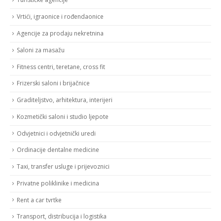
Vrtići, igraonice i rođendaonice
Agencije za prodaju nekretnina
Saloni za masažu
Fitness centri, teretane, cross fit
Frizerski saloni i brijačnice
Graditeljstvo, arhitektura, interijeri
Kozmetički saloni i studio ljepote
Odvjetnici i odvjetnički uredi
Ordinacije dentalne medicine
Taxi, transfer usluge i prijevoznici
Privatne poliklinike i medicina
Rent a car tvrtke
Transport, distribucija i logistika