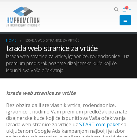
0
HOME
IZRADA WEB STRANICE ZA VRTIĆE
Izrada web stranice za vrtiće
Izrada web stranice za vrtiće, igraonice, rođendaonice... uz
premium predložak poznate dizajnerske kuće koji će
ispuniti sva Vaša očekivanja
Izrada web stranice za vrtiće
Bez obzira da li ste vlasnik vrtića, rođendaonice,
igraonice… nudimo Vam premium predložak poznate
dizajnerske kuće koji će ispuniti sva Vaša očekivanja.
Izrada web stranice za vrtiće uz
START com paket
sa
uključenom Google Ads kampanjom najbolji je izbor