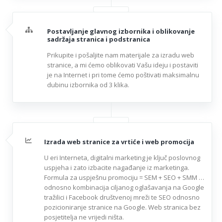
Postavljanje glavnog izbornika i oblikovanje
sadržaja stranica i podstranica
Prikupite i pošaljite nam materijale za izradu web
stranice, a mi ćemo oblikovati Vašu ideju i postaviti
je na Internet i pri tome ćemo poštivati maksimalnu
dubinu izbornika od 3 klika.
Izrada web stranice za vrtiće i web promocija
U eri Interneta, digitalni marketing je ključ poslovnog
uspjeha i zato izbacite nagađanje iz marketinga.
Formula za uspješnu promociju = SEM + SEO + SMM …
odnosno kombinacija ciljanog oglašavanja na Google
tražilici i Facebook društvenoj mreži te SEO odnosno
pozicioniranje stranice na Google. Web stranica bez
posjetitelja ne vrijedi ništa.