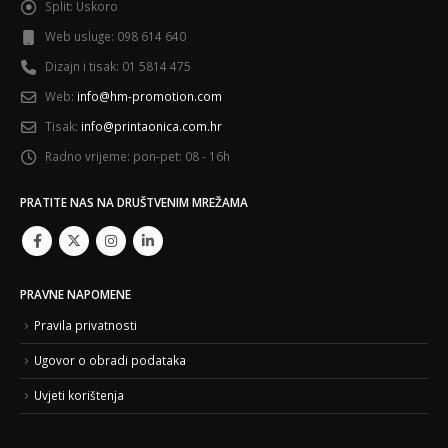
Split:
Uskoro
Web usluge:
098 614 640
Dizajn i tisak:
01 5814 475
Web:
info@hm-promotion.com
Tisak:
info@printaonica.com.hr
Radno vrijeme:
pon-pet: 08 - 16h
PRATITE NAS NA DRUŠTVENIM MREŽAMA
PRAVNE NAPOMENE
Pravila privatnosti
Ugovor o obradi podataka
Uvjeti korištenja