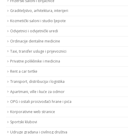
Frizerski saloni i brijačnice
Graditeljstvo, arhitektura, interijeri
Kozmetički saloni i studio ljepote
Odvjetnici i odvjetnički uredi
Ordinacije dentalne medicine
Taxi, transfer usluge i prijevoznici
Privatne poliklinike i medicina
Rent a car tvrtke
Transport, distribucija i logistika
Apartmani, ville i kuće za odmor
OPG i ostali proizvođači hrane i pića
Korporativne web stranice
Sportski klubovi
Udruge građana i civilnog društva