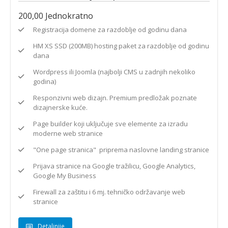
200,00
Jednokratno
Registracija domene za razdoblje od godinu dana
HM XS SSD (200MB) hosting paket za razdoblje od godinu
dana
Wordpress ili Joomla (najbolji CMS u zadnjih nekoliko
godina)
Responzivni web dizajn. Premium predložak poznate
dizajnerske kuće.
Page builder koji uključuje sve elemente za izradu
moderne web stranice
"One page stranica" priprema naslovne landing stranice
Prijava stranice na Google tražilicu, Google Analytics,
Google My Business
Firewall za zaštitu i 6 mj. tehničko održavanje web
stranice
Detaljnije