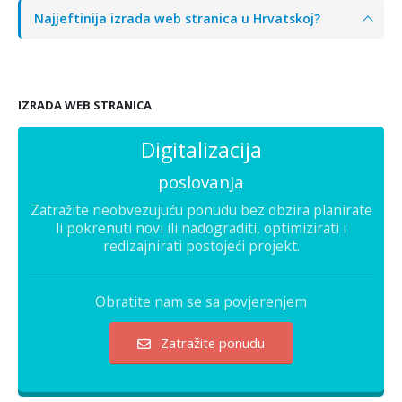
Najjeftinija izrada web stranica u Hrvatskoj?
IZRADA WEB STRANICA
Digitalizacija
poslovanja
Zatražite neobvezujuću ponudu bez obzira planirate
li pokrenuti novi ili nadograditi, optimizirati i
redizajnirati postojeći projekt.
Obratite nam se sa povjerenjem
Zatražite ponudu