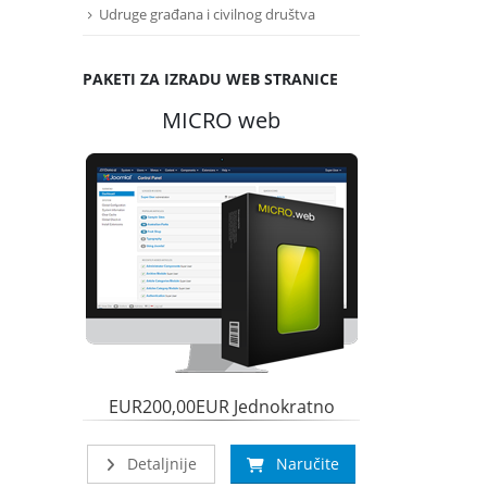
Udruge građana i civilnog društva
PAKETI ZA IZRADU WEB STRANICE
MICRO web
MI
EUR200,00EUR Jednokratno
400,00E
Detaljnije
Naručite
Detaljnije