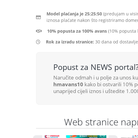
Model plaćanja je 25:25:50
(predujam u visin
iznosa plaćate nakon što registriramo dome
10% popusta za 100% avans
(10% popusta ka
Rok za izradu stranice:
30 dana od dostavlje
Popust za NEWS portal
Naručite odmah i u polje za unos k
hmavans10
kako bi ostvarili 10% p
unaprijed cijeli iznos i uštedite 1.0
Web stranice nap