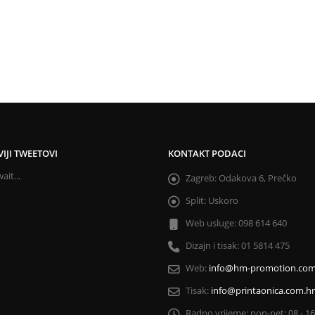
IJI TWEETOVI
KONTAKT PODACI
ait...
Zagreb:
Odakova 6, Prečko
Split:
Uskoro
Web usluge:
098 614 640
Dizajn i tisak:
01 5814 475
Web:
info@hm-promotion.co
Tisak:
info@printaonica.com.hr
Radno vrijeme:
pon-pet: 08 - 1