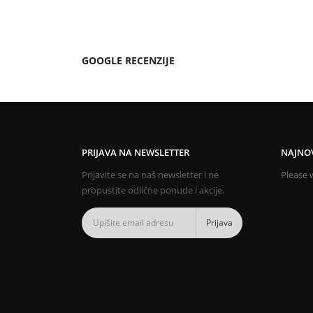
GOOGLE RECENZIJE
PRIJAVA NA NEWSLETTER
NAJNOV
Prijavite se na naš newsletter i ne
Please w
propustite odlične ponude i akcije.