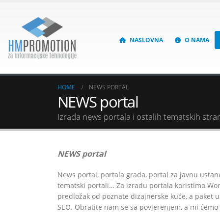
NASLOVNA
O NAMA
HOME
NEWS PORTAL
NEWS portal
Izrada news portala i ostalih tematskih stra
NEWS portal
News portal, portala grada, portal za javnu ustan
tematski portali… Za izradu portala koristimo W
predložak od poznate dizajnerske kuće, a paket u
SEO. Obratite nam se sa povjerenjem, a mi ćemo V