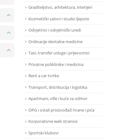
Graditeljstvo, arhitektura, interijeri
Kozmetički saloni i studio ljepote
Odvjetnici i odvjetnički uredi
Ordinacije dentalne medicine
Taxi, transfer usluge i prijevoznici
Privatne poliklinike i medicina
Rent a car tvrtke
Transport, distribucija i logistika
Apartmani, ville i kuće za odmor
OPG i ostali proizvođači hrane i pića
Korporativne web stranice
Sportski klubovi