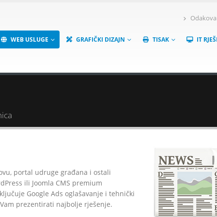
Odakova 6
WEB USLUGE
GRAFIČKI DIZAJN
TISAK
IT RJE
nica
ovu, portal udruge građana i ostali
ordPress ili Joomla CMS premium
ključuje Google Ads oglašavanje i tehnički
am prezentirati najbolje rješenje.