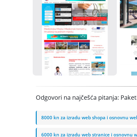
Medicinska
mreža
Joomla CMS
Premium predložak
www.medicinska-mreza.com
Odgovori na najčešća pitanja: Paket
8000 kn za izradu web shopa i osnovnu we
6000 kn za izradu web stranice i osnovnu 