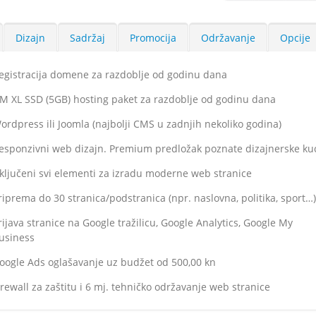
Dizajn
Sadržaj
Promocija
Održavanje
Opcije
egistracija domene za razdoblje od godinu dana
M XL SSD (5GB) hosting paket za razdoblje od godinu dana
ordpress ili Joomla (najbolji CMS u zadnjih nekoliko godina)
esponzivni web dizajn. Premium predložak poznate dizajnerske ku
ključeni svi elementi za izradu moderne web stranice
riprema do 30 stranica/podstranica (npr. naslovna, politika, sport…
rijava stranice na Google tražilicu, Google Analytics, Google My
usiness
oogle Ads oglašavanje uz budžet od 500,00 kn
irewall za zaštitu i 6 mj. tehničko održavanje web stranice