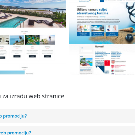
Medicinska
Herbert
grupa
Joomla CMS
Joomla CMS
Premium predložak
Premium predložak
www.enjoydalmatia.com
www.medicinska-grupa.h
i za izradu web stranice
b promociju?
web promociju?