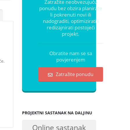
Zatražite neobvezujuću
ponudu bez obzira planirate
li pokrenuti novi ili
nadograditi, optimizirati i
redizajnirati postojeći
projekt.
Obratite nam se sa
povjerenjem
će.
Zatražite ponudu
)
PROJEKTNI SASTANAK NA DALJINU
Online sastanak