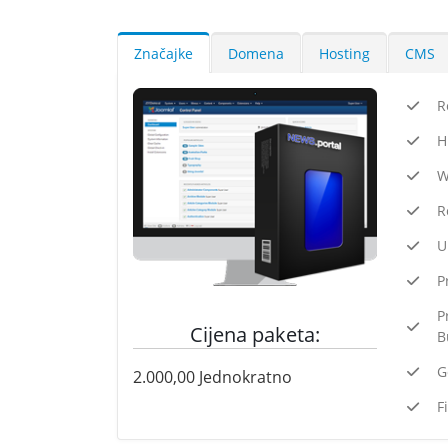
Značajke
Domena
Hosting
CMS
R
H
W
R
U
P
P
Cijena paketa:
B
G
2.000,00
Jednokratno
F