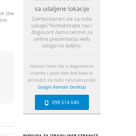
sa udaljene lokacije
ćih 25%
Zainteresirani ste za naše
ice)
usluge? Kontaktirajte nas i
dogovorit ćemo termin za
online prezentaciju web
usluga na daljinu.
Nazvat ćemo Vas u dogovoreno
vrijeme i javiti Vam kod kako bi
pristupili na naše računalo preko
Google Remote Desktop
098 614 640
PONUDA ZA IZRADU WEB STRANICE