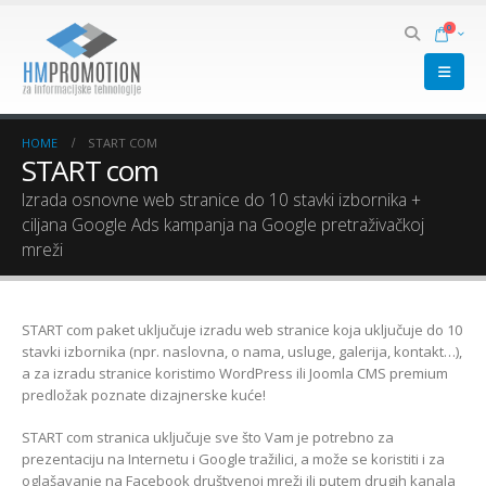
0
HOME
START COM
START com
Izrada osnovne web stranice do 10 stavki izbornika +
ciljana Google Ads kampanja na Google pretraživačkoj
mreži
START com paket uključuje izradu web stranice koja uključuje do 10
stavki izbornika (npr. naslovna, o nama, usluge, galerija, kontakt…),
a za izradu stranice koristimo WordPress ili Joomla CMS premium
predložak poznate dizajnerske kuće!
START com stranica uključuje sve što Vam je potrebno za
prezentaciju na Internetu i Google tražilici, a može se koristiti i za
oglašavanje na Facebook društvenoj mreži ili putem drugih kanala