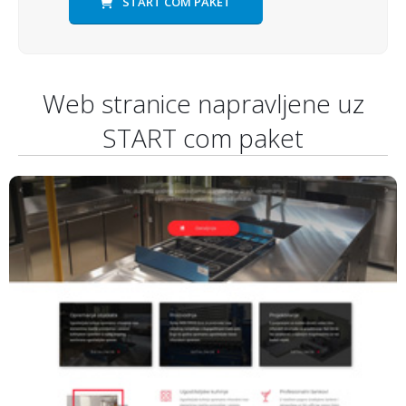
START COM PAKET
Web stranice napravljene uz
START com paket
Inox Frigo
Wordpress CMS
Premium predložak
www.inoxfrigo.hr