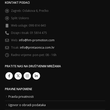
KONTAKT PODACI
Zagreb:
Odakova 6, Prečko
Split:
Uskoro
Web usluge:
098 614 640
Dizajn i tisak:
01 5814 475
Web:
info@hm-promotion.com
Tisak:
info@printaonica.com.hr
Radno vrijeme:
pon-pet: 08 - 16h
PRATITE NAS NA DRUŠTVENIM MREŽAMA
PRAVNE NAPOMENE
Pravila privatnosti
Ugovor o obradi podataka