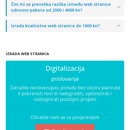
Čini mi se prevelika razlika između web stranice
odnosno paketa od 2000 i 4000 kn?
Izrada kvalitetne web stranice do 1000 kn?
IZRADA WEB STRANICA
Digitalizacija
poslovanja
Zatražite neobvezujuću ponudu bez obzira planirate
li pokrenuti novi ili nadograditi, optimizirati i
redizajnirati postojeći projekt.
Obratite nam se sa povjerenjem