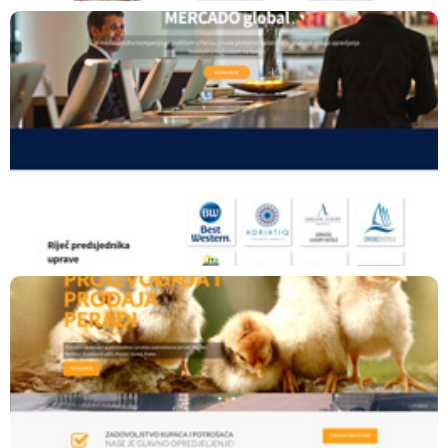
Mercado global
Wordpress CMS
Premium predložak
www.mercado-global.fr
Piliko Mil
Joomla CMS
Premium predložak