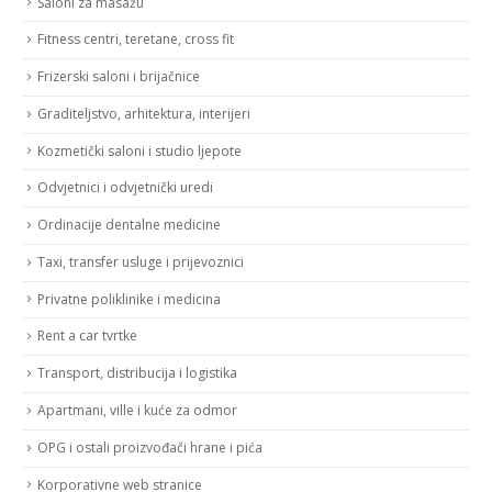
Saloni za masažu
Fitness centri, teretane, cross fit
Frizerski saloni i brijačnice
Graditeljstvo, arhitektura, interijeri
Kozmetički saloni i studio ljepote
Odvjetnici i odvjetnički uredi
Ordinacije dentalne medicine
Taxi, transfer usluge i prijevoznici
Privatne poliklinike i medicina
Rent a car tvrtke
Transport, distribucija i logistika
Apartmani, ville i kuće za odmor
OPG i ostali proizvođači hrane i pića
Korporativne web stranice