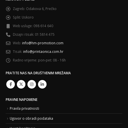
Zagreb:
Odakova 6, Prečko
Split:
Uskoro
Web usluge:
098 614 640
Dizajn i tisak:
01 5814 475
Web:
info@hm-promotion.com
Tisak:
info@printaonica.com.hr
Radno vrijeme:
pon-pet: 08 - 16h
PRATITE NAS NA DRUŠTVENIM MREŽAMA
PRAVNE NAPOMENE
Pravila privatnosti
Ugovor o obradi podataka