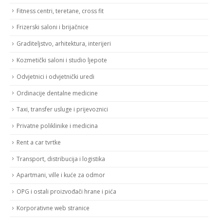
Fitness centri, teretane, cross fit
Frizerski saloni i brijačnice
Graditeljstvo, arhitektura, interijeri
Kozmetički saloni i studio ljepote
Odvjetnici i odvjetnički uredi
Ordinacije dentalne medicine
Taxi, transfer usluge i prijevoznici
Privatne poliklinike i medicina
Rent a car tvrtke
Transport, distribucija i logistika
Apartmani, ville i kuće za odmor
OPG i ostali proizvođači hrane i pića
Korporativne web stranice