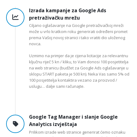
Izrada kampanje za Google Ads
pretraživačku mrežu
Ciljano oglašavanje na Google pretraživačkoj mreži
može u vrlo kratkom roku generirati određeni promet
prema Vašoj novoj stranici i tako vratiti dio uloženog
novca.
Uzmimo na primjer da je cijena licitacije za relevantnu
ključnu riječ 5 kn / kliku, to Vam donosi 100 posjetitelja
na web stranicu (budžet za Google Ads oglašavanje u
sklopu START paketa je 500 kn). Neka Vas samo 5% od
100 posjetitelja kontaktira vezano za proizvod /
uslugu… dalje sami računajte.
Google Tag Manager i slanje Google
Analytics izvještaja
Prilikom izrade web stranice generirat ćemo oznaku