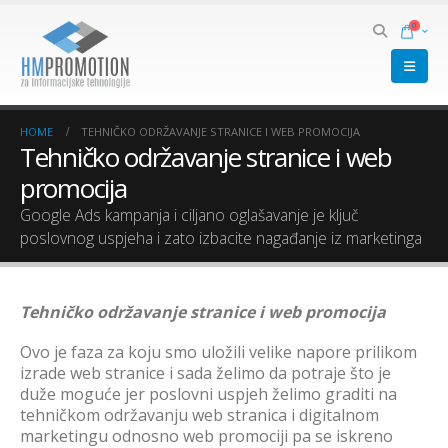
0
HOME
TEHNIČKO ODRŽAVANJE STRANICE I WEB PROMOCIJA
Tehničko održavanje stranice i web
promocija
Google Ads kampanja i ciljano oglašavanje je ključ
poslovnog uspjeha i zato izbacite nagađanje iz marketinga
Tehničko održavanje stranice i web promocija
Ovo je faza za koju smo uložili velike napore prilikom
izrade web stranice i sada želimo da potraje što je
duže moguće jer poslovni uspjeh želimo graditi na
tehničkom održavanju web stranica i digitalnom
marketingu odnosno web promociji pa se iskreno