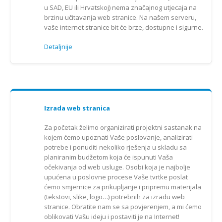
u SAD, EU ili Hrvatskoj) nema značajnog utjecaja na
brzinu učitavanja web stranice. Na našem serveru,
vaše internet stranice bit će brze, dostupne i sigurne.
Detaljnije
Izrada web stranica
Za početak želimo organizirati projektni sastanak na
kojem ćemo upoznati Vaše poslovanje, analizirati
potrebe i ponuditi nekoliko rješenja u skladu sa
planiranim budžetom koja će ispunuti Vaša
očekivanja od web usluge. Osobi koja je najbolje
upućena u poslovne procese Vaše tvrtke poslat
ćemo smjernice za prikupljanje i pripremu materijala
(tekstovi, slike, logo…) potrebnih za izradu web
stranice. Obratite nam se sa povjerenjem, a mi ćemo
oblikovati Vašu ideju i postaviti je na Internet!