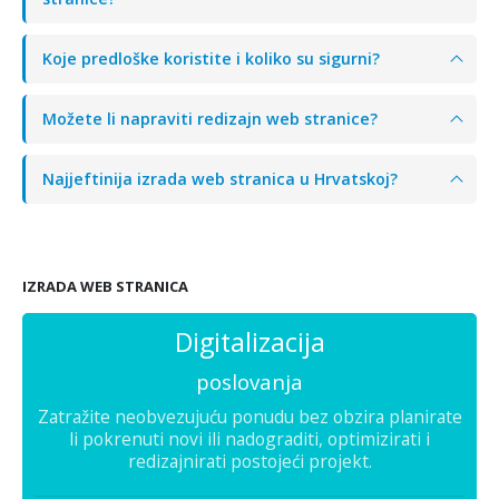
Koje predloške koristite i koliko su sigurni?
Možete li napraviti redizajn web stranice?
Najjeftinija izrada web stranica u Hrvatskoj?
IZRADA WEB STRANICA
Digitalizacija
poslovanja
Zatražite neobvezujuću ponudu bez obzira planirate
li pokrenuti novi ili nadograditi, optimizirati i
redizajnirati postojeći projekt.