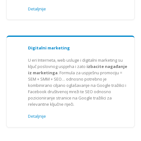
Detaljnije
Digitalni marketing
U eri Interneta, web usluge i digitalni marketing su
ključ poslovnog uspjeha i zato
izbacite nagađanje
iz marketinga
. Formula za uspješnu promociju =
SEM + SMM + SEO… odnosno potrebno je
kombinirano ciljano oglašavanje na Google tražilici i
Facebook društvenoj mreži te SEO odnosno
pozicioniranje stranice na Google tražilici za
relevantne ključne riječi.
Detaljnije