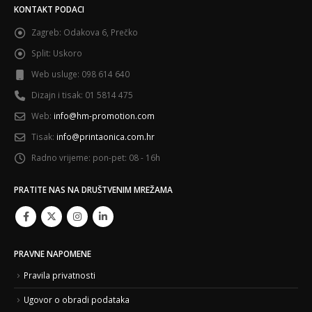
KONTAKT PODACI
Zagreb:
Odakova 6, Prečko
Split:
Uskoro
Web usluge:
098 614 640
Dizajn i tisak:
01 5814 475
Web:
info@hm-promotion.com
Tisak:
info@printaonica.com.hr
Radno vrijeme:
pon-pet: 08 - 16h
PRATITE NAS NA DRUŠTVENIM MREŽAMA
PRAVNE NAPOMENE
Pravila privatnosti
Ugovor o obradi podataka