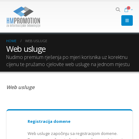
0
HOME
WEB USLUGE
Web usluge
Nudimo premium rješenja po mjeri korisnika uz korektnu
cijenu te pružamo cjelovite web usluge na jednom mjestu
Web usluge
Registracija domene
Web usluge započinju sa registracijom domene.