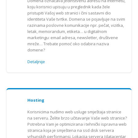
Domena označava jedinstvenu adresu na Internetu,
koju korisnici upisuju u preglednik kada žele
pristupiti Vašoj web stranici i čini sastavni dio
identiteta Vaše tvrtke. Domena se pojavljuje na svim
razinama poslovne komunikacije npr. pečat, vizitka,
letak, memorandum, etiketa… u digitalnom
marketingu: email adresa, newsletter, društvene
mreže… Trebate pomoć oko odabira naziva
domene?
Detaljnije
Hosting
Korisnicima nudimo web usluge smještaja stranice
na serveru. Želite brzo učitavanje Vaše web stranice?
Potrebna Vam je optimizirana i tehnički ispravna web
stranica koja je smještena na ssd disk servera
vrhunskih performansi. Lokacija servera (datacentar