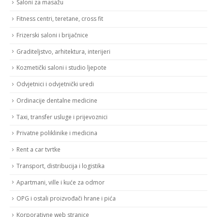
Saloni za masažu
Fitness centri, teretane, cross fit
Frizerski saloni i brijačnice
Graditeljstvo, arhitektura, interijeri
Kozmetički saloni i studio ljepote
Odvjetnici i odvjetnički uredi
Ordinacije dentalne medicine
Taxi, transfer usluge i prijevoznici
Privatne poliklinike i medicina
Rent a car tvrtke
Transport, distribucija i logistika
Apartmani, ville i kuće za odmor
OPG i ostali proizvođači hrane i pića
Korporativne web stranice