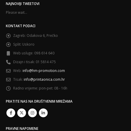
NAJNOVIJI TWEETOVI
Please wait...
KONTAKT PODACI
Zagreb:
Odakova 6, Prečko
Split:
Uskoro
Web usluge:
098 614 640
Dizajn i tisak:
01 5814 475
Web:
info@hm-promotion.com
Tisak:
info@printaonica.com.hr
Radno vrijeme:
pon-pet: 08 - 16h
PRATITE NAS NA DRUŠTVENIM MREŽAMA
PRAVNE NAPOMENE