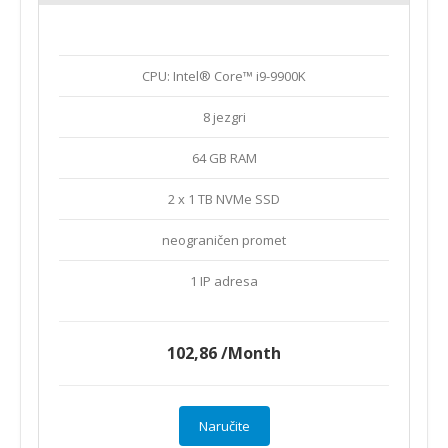
CPU: Intel® Core™ i9-9900K
8 jezgri
64 GB RAM
2 x 1 TB NVMe SSD
neograničen promet
1 IP adresa
102,86
/Month
Naručite