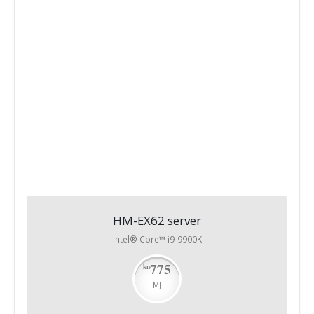
neograničen promet
1 IP adresa
650,00
/Month
HM-EX62 server
Intel® Core™ i9-9900K
775
kn
MJ