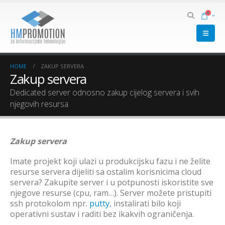
0
HOME
ZAKUP SERVERA
Zakup servera
Dedicated server odnosno zakup cijelog servera i svih
njegovih resursa
Zakup servera
Imate projekt koji ulazi u produkcijsku fazu i ne želite
resurse servera dijeliti sa ostalim korisnicima cloud
servera? Zakupite server i u potpunosti iskoristite sve
njegove resurse (cpu, ram…). Server možete pristupiti
ssh protokolom npr.
putty
, instalirati bilo koji
operativni sustav i raditi bez ikakvih ograničenja.