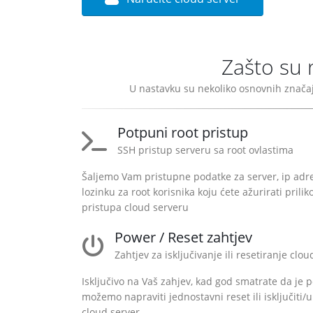
Zašto su n
U nastavku su nekoliko osnovnih značaj
Potpuni root pristup
SSH pristup serveru sa root ovlastima
Šaljemo Vam pristupne podatke za server, ip adr
lozinku za root korisnika koju ćete ažurirati prili
pristupa cloud serveru
Power / Reset zahtjev
Zahtjev za isključivanje ili resetiranje clo
Isključivo na Vaš zahjev, kad god smatrate da je 
možemo napraviti jednostavni reset ili isključiti/uk
cloud server.