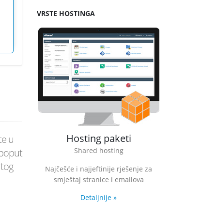
VRSTE HOSTINGA
Hosting paketi
Resel
te u
Shared hosting
Mogućno
 poput
itog
Najčešće i najjeftinije rješenje za
Uključuju WHM
smještaj stranice i emailova
daljnju prep
Detaljnije
»
De