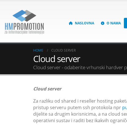
NASLOVNA
O NAMA
HOME
CLOUD SERVER
Cloud server
Cloud server - odaberite vrhunski hardver p
Cloud server
Za razliku od shared i reseller hosting pake
pristup serveru putem ssh protokola npr
pu
dijelite sa drugim korisnicima, a na cloud ser
operativni sustav i raditi bez ikakvih ograni