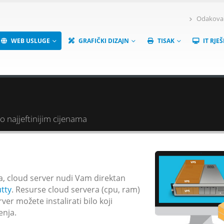
Odakova 6
WEB USLUGE
GRAFIČKI DIZAJN
TISAK
IT RJE
o najjeftinijim cijenama
ta, cloud server nudi Vam direktan
tty
. Resurse cloud servera (cpu, ram)
ver možete instalirati bilo koji
čenja.