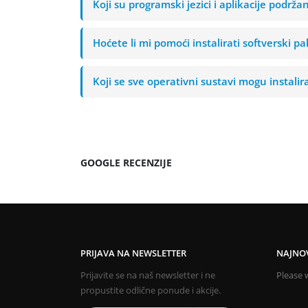
Koji su programski jezici i aplikacije podrž
Hoćete li mi pomoći instalirati softverski p
Koji se sve operativni sustavi mogu instalir
GOOGLE RECENZIJE
PRIJAVA NA NEWSLETTER
NAJNOV
Prijavite se na naš newsletter i ne
Please w
propustite odlične ponude i akcije.