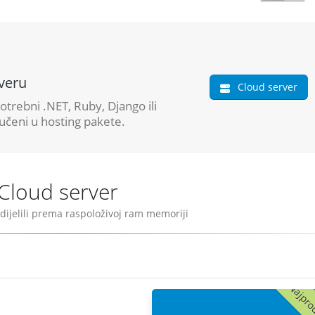
rveru
Cloud server
trebni .NET, Ruby, Django ili
jučeni u hosting pakete.
Cloud server
ijelili prema raspoloživoj ram memoriji
Najpro