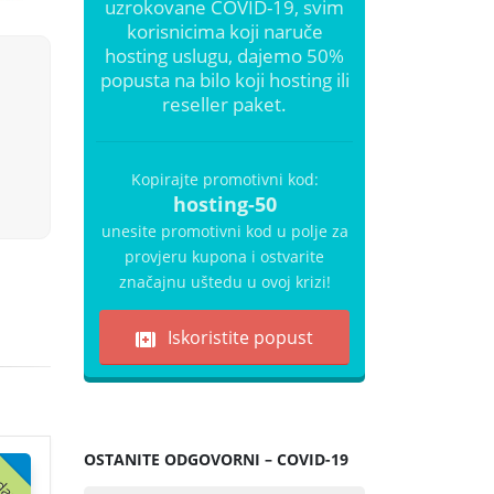
uzrokovane COVID-19, svim
korisnicima koji naruče
hosting uslugu, dajemo 50%
popusta na bilo koji hosting ili
reseller paket.
Kopirajte promotivni kod:
hosting-50
unesite promotivni kod u polje za
provjeru kupona i ostvarite
značajnu uštedu u ovoj krizi!
Iskoristite popust
davaniji
OSTANITE ODGOVORNI – COVID-19