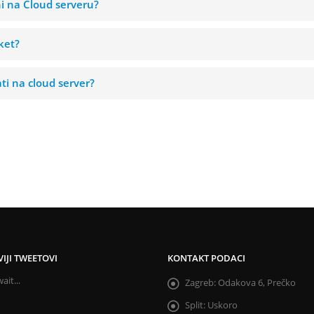
ani na Cloud serveru?
aket?
ati na cloud server?
IJI TWEETOVI
KONTAKT PODACI
ait...
Zagreb:
Odakova 6, Prečko
Split:
Uskoro