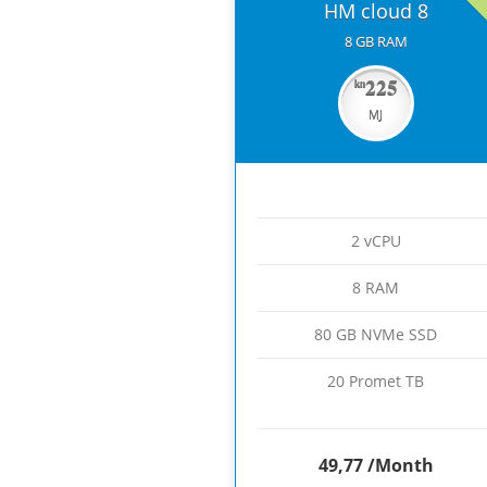
HM cloud 8
8 GB RAM
125
225
kn
kn
MJ
MJ
2 vCPU
2 vCPU
4 RAM
8 RAM
40 GB NVMe SSD
80 GB NVMe SSD
20 Promet TB
20 Promet TB
225,00
/Month
49,77
/Month