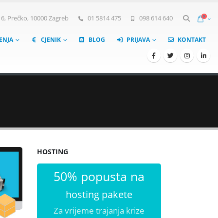
0
, Prečko, 10000 Zagreb
01 5814 475
098 614 640
ŠENJA
CJENIK
BLOG
PRIJAVA
KONTAKT
HOSTING
50% popusta na
hosting pakete
Za vrijeme trajanja krize