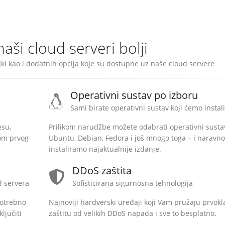
aši cloud serveri bolji
ki kao i dodatnih opcija koje su dostupne uz naše cloud servere
Operativni sustav po izboru
Sami birate operativni sustav koji ćemo instali
esu,
Prilikom narudžbe možete odabrati operativni susta
kom prvog
Ubuntu, Debian, Fedora i još mnogo toga – i naravno
instaliramo najaktualnije izdanje.
DDoS zaštita
ud servera
Sofisticirana sigurnosna tehnologija
potrebno
Najnoviji hardverski uređaji koji Vam pružaju prvok
ljučiti
zaštitu od velikih DDoS napada i sve to besplatno.