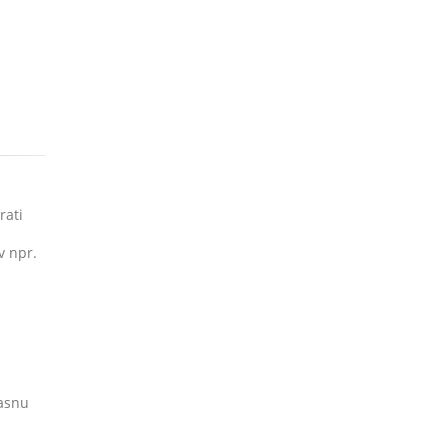
rati
v npr.
lasnu