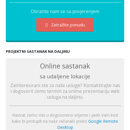
Obratite nam se sa povjerenjem
Zatražite ponudu
PROJEKTNI SASTANAK NA DALJINU
Online sastanak
sa udaljene lokacije
Zainteresirani ste za naše usluge? Kontaktirajte nas
i dogovorit ćemo termin za online prezentaciju web
usluga na daljinu.
Nazvat ćemo Vas u dogovoreno vrijeme i javiti Vam kod
kako bi pristupili na naše računalo preko
Google Remote
Desktop