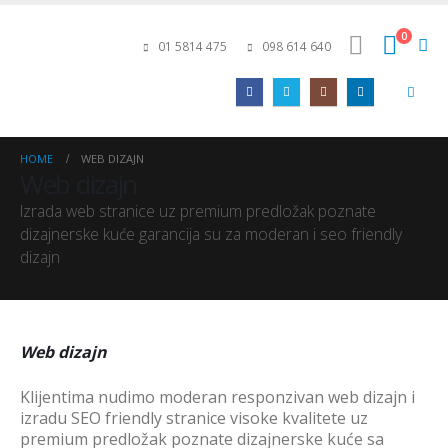
0
01 5814 475
098 614 640
HOME
WEB DIZAJN
Web dizajn
Izrada web stranice uz premium predložak poznate
dizajnerske kuće garancija su za moderan i seo friendly
dizajn
Web dizajn
Klijentima nudimo moderan responzivan web dizajn i
izradu SEO friendly stranice visoke kvalitete uz
premium predložak poznate dizajnerske kuće sa