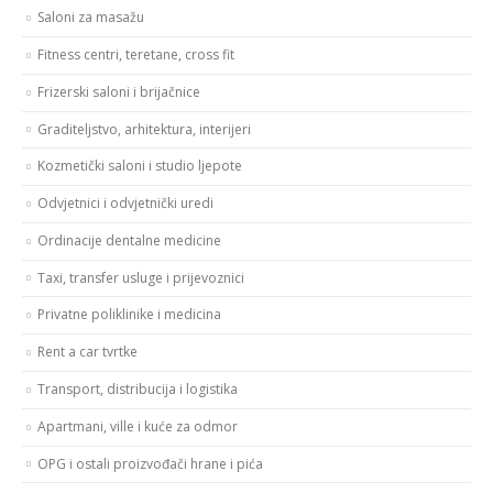
Saloni za masažu
Fitness centri, teretane, cross fit
Frizerski saloni i brijačnice
Graditeljstvo, arhitektura, interijeri
Kozmetički saloni i studio ljepote
Odvjetnici i odvjetnički uredi
Ordinacije dentalne medicine
Taxi, transfer usluge i prijevoznici
Privatne poliklinike i medicina
Rent a car tvrtke
Transport, distribucija i logistika
Apartmani, ville i kuće za odmor
OPG i ostali proizvođači hrane i pića