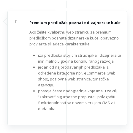
Premium predložak poznate dizajnerske kuće
Ako želite kvalitetnu web stranicu sa premium
predloškom poznate dizajnerske kuće, obavezno
provjerite slijedeće karakteristike:
iza predloška stoji tim stručnjaka i dizajnera te
minimalno 5 godina kontinuiranog razvoja
jedan od najprodavanijih predložaka iz
određene kategorije npr. eCommerce (web
shop), poslovne web stranice, turističke
agencije…
postoje česte nadogradnje koje imaju za cilj
“zakrpati” sigurnosne propuste i prilagoditi
funkcionalnosti sa novom verzijom CMS-a i
dodataka