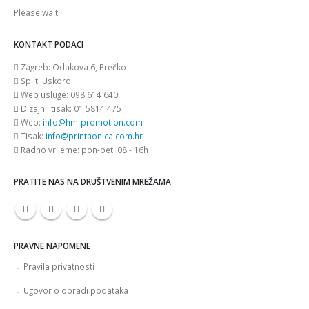
Please wait...
KONTAKT PODACI
Zagreb:
Odakova 6, Prečko
Split:
Uskoro
Web usluge:
098 614 640
Dizajn i tisak:
01 5814 475
Web:
info@hm-promotion.com
Tisak:
info@printaonica.com.hr
Radno vrijeme:
pon-pet: 08 - 16h
PRATITE NAS NA DRUŠTVENIM MREŽAMA
PRAVNE NAPOMENE
Pravila privatnosti
Ugovor o obradi podataka