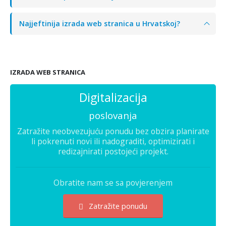
Najjeftinija izrada web stranica u Hrvatskoj?
IZRADA WEB STRANICA
Digitalizacija
poslovanja
Zatražite neobvezujuću ponudu bez obzira planirate
li pokrenuti novi ili nadograditi, optimizirati i
redizajnirati postojeći projekt.
Obratite nam se sa povjerenjem
Zatražite ponudu