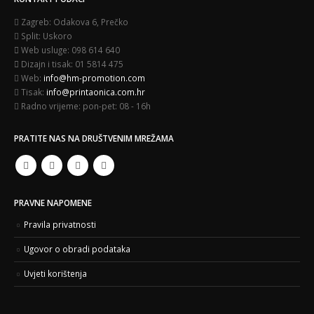
Zagreb:
Odakova 6, Prečko
Split:
Uskoro
Web usluge:
098 614 640
Dizajn i tisak:
01 5814 475
Web:
info@hm-promotion.com
Tisak:
info@printaonica.com.hr
Radno vrijeme:
pon-pet: 08 - 16h
PRATITE NAS NA DRUŠTVENIM MREŽAMA
PRAVNE NAPOMENE
Pravila privatnosti
Ugovor o obradi podataka
Uvjeti korištenja