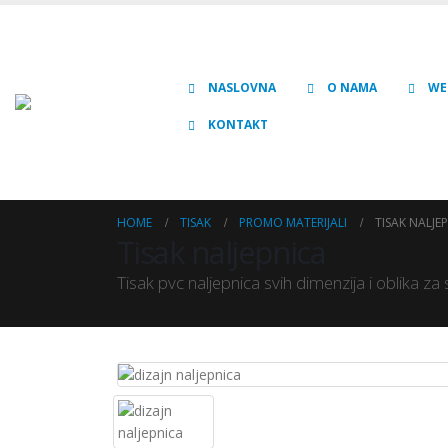
NASLOVNA
O NAMA
WE
KONTAKT
HOME
TISAK
PROMO MATERIJALI
TISAK NALJE
Tisak naljepnica
Tisak pvc naljepnica svih dimenzija i oblika z