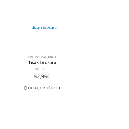
PROMO MATERIJALI
Tisak brošura
0
out of 5
52,95
€
DODAJ U KOŠARICU