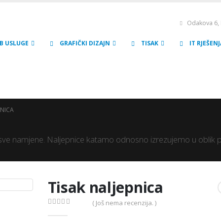
Odakova 6, 
B USLUGE
GRAFIČKI DIZAJN
TISAK
IT RJEŠENJ
PNICA
a sve namjene. Naljepnice katamo odnosno izrezujemo u oblik po 
Tisak naljepnica
( Još nema recenzija. )
0
out of 5