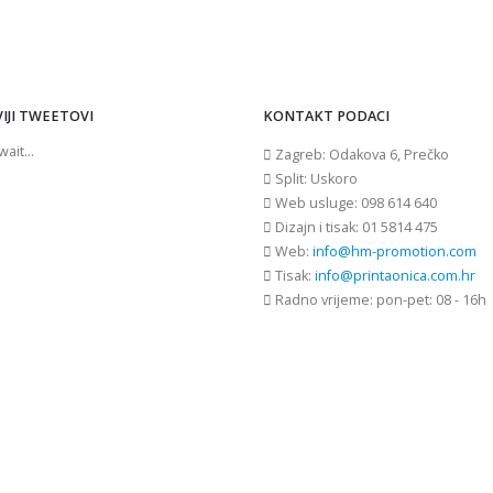
IJI TWEETOVI
KONTAKT PODACI
ait...
Zagreb:
Odakova 6, Prečko
Split:
Uskoro
Web usluge:
098 614 640
Dizajn i tisak:
01 5814 475
Web:
info@hm-promotion.com
Tisak:
info@printaonica.com.hr
Radno vrijeme:
pon-pet: 08 - 16h