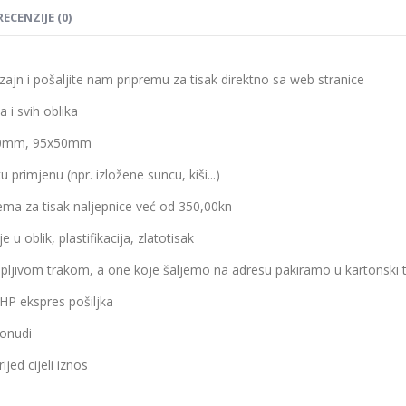
RECENZIJE (0)
izajn i pošaljite nam pripremu za tisak direktno sa web stranice
 i svih oblika
0mm, 95x50mm
 primjenu (npr. izložene suncu, kiši...)
rema za tisak naljepnice već od 350,00kn
 u oblik, plastifikacija, zlatotisak
jivom trakom, a one koje šaljemo na adresu pakiramo u kartonski t
HP ekspres pošiljka
ponudi
jed cijeli iznos