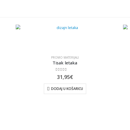
PROMO MATERIJALI
Tisak letaka
0
out of 5
31,95
€
DODAJ U KOŠARICU