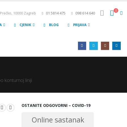
0
Prečko, 10000 Zagreb
01 5814 475
098 614 640
A
CJENIK
BLOG
PRIJAVA
konturnoj liniji
OSTANITE ODGOVORNI – COVID-19
Online sastanak