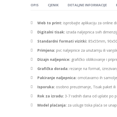
OPIS
CJENIK
DETALJNE INFORMACIJE
Web to print:
isprobajte aplikaciju za online d
Digitalni tisak:
izrada naljepnica svih dimenzija
Standardni formati vizitki:
85x55mm, 90x5
Primjena:
pvc naljepnice za unutarnju ili vanjsku
Dizajn naljepnice:
grafičko oblikovanje i prip
Grafička dorada:
rezanje na format, izrezivanje
Pakiranje naljepnica:
omotavamo ih samoljepl
Isporuka:
osobno preuzimanje, Tisak paket ili 
Rok za izradu:
3-7 radnih dana od uplate po 
Model plaćanja:
za usluge tiska plaća se unapri