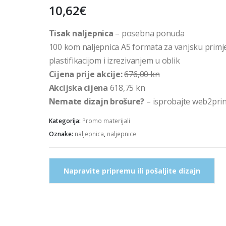
10,62
€
Tisak naljepnica
– posebna ponuda
100 kom naljepnica A5 formata za vanjsku primj
plastifikacijom i izrezivanjem u oblik
Cijena prije akcije:
676,00 kn
Akcijska cijena
618,75 kn
Nemate dizajn brošure?
– isprobajte web2pri
Kategorija:
Promo materijali
Oznake:
naljepnica
,
naljepnice
Napravite pripremu ili pošaljite dizajn