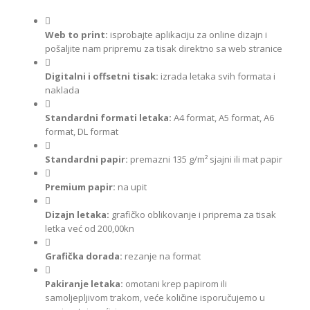
Web to print:
isprobajte aplikaciju za online dizajn i
pošaljite nam pripremu za tisak direktno sa web stranice
Digitalni i offsetni tisak:
izrada letaka svih formata i
naklada
Standardni formati letaka:
A4 format, A5 format, A6
format, DL format
Standardni papir:
premazni 135 g/m² sjajni ili mat papir
Premium papir:
na upit
Dizajn letaka:
grafičko oblikovanje i priprema za tisak
letka već od 200,00kn
Grafička dorada:
rezanje na format
Pakiranje letaka:
omotani krep papirom ili
samoljepljivom trakom, veće količine isporučujemo u