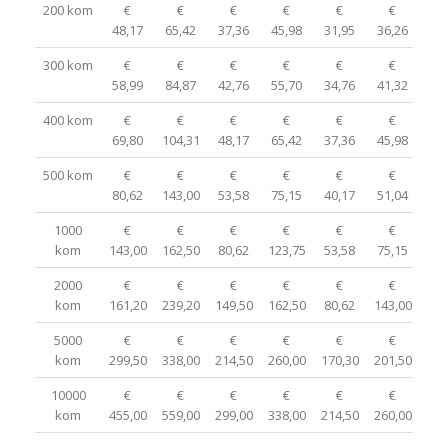
200 kom
€
€
€
€
€
€
48,17
65,42
37,36
45,98
31,95
36,26
33
300 kom
€
€
€
€
€
€
58,99
84,87
42,76
55,70
34,76
41,32
37
400 kom
€
€
€
€
€
€
69,80
104,31
48,17
65,42
37,36
45,98
41
500 kom
€
€
€
€
€
€
80,62
143,00
53,58
75,15
40,17
51,04
44
1000
€
€
€
€
€
€
kom
143,00
162,50
80,62
123,75
53,58
75,15
62
2000
€
€
€
€
€
€
kom
161,20
239,20
149,50
162,50
80,62
143,00
101
5000
€
€
€
€
€
€
kom
299,50
338,00
214,50
260,00
170,30
201,50
195
10000
€
€
€
€
€
€
kom
455,00
559,00
299,00
338,00
214,50
260,00
260