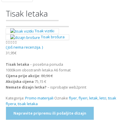
Tisak letaka
Tisak vizitki
Tisak brošura
( Još nema recenzija. )
0
out of 5
31,95
€
Tisak letaka
– posebna ponuda
1000kom obostranih letaka A6 format
Cijena prije akcije:
80,96 €
Akcijska cijena
75,15 €
Nemate dizajn letka?
– isprobajte web2print
Kategorija:
Promo materijali
Oznake
flyer
,
flyeri
,
letak
,
letci
,
tisak
flyera
,
tisak letaka
Napravite pripremu ili pošaljite dizajn