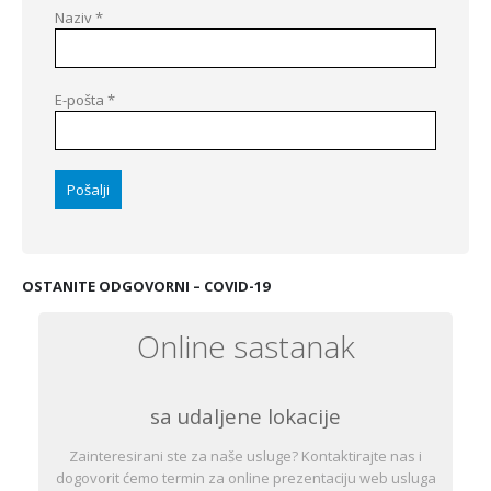
Naziv
*
E-pošta
*
OSTANITE ODGOVORNI – COVID-19
Online sastanak
sa udaljene lokacije
Zainteresirani ste za naše usluge? Kontaktirajte nas i
dogovorit ćemo termin za online prezentaciju web usluga