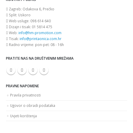
Zagreb:
Odakova 6, Prečko
Split:
Uskoro
Web usluge:
098 614 640
Dizajn i tisak:
01 5814 475
Web:
info@hm-promotion.com
Tisak:
info@printaonica.com.hr
Radno vrijeme:
pon-pet: 08 - 16h
PRATITE NAS NA DRUŠTVENIM MREŽAMA
PRAVNE NAPOMENE
Pravila privatnosti
Ugovor o obradi podataka
Uvjeti korištenja