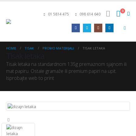
0
01 5814 475
098 614 640
HOME
TISAK
PROMO MATERIJALI
TISAK LETAKA
Tisak letaka
Tisak letaka na standardnom 135g premaznom sjajnom ili
mat papiru. Ostale gramaže ili premium papiri na upit.
Isprobajte web to print