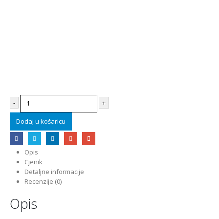
-
+
Dodaj u košaricu
Opis
Cjenik
Detaljne informacije
Recenzije (0)
Opis