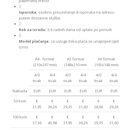
papirnatoj vrećici
Isporuka:
osobno preuzimanje ili isporuka na adresu
putem dostavne službe
Rok za izradu:
3-6 radnih dana od uplate po ponudi
Model plaćanja:
za usluge tiska plaća se unaprijed cijeli
iznos
A4 - format
A5 format
A6 format
(210x297 mm)
(148x210 mm
(105x148 mm)
(
4/0
4/4
4/0
4/4
4/0
4/4
4
tisak
tisak
tisak
tisak
tisak
tisak
ti
Naklada
EUR
EUR
EUR
EUR
EUR
EUR
E
50 kom
€
€
€
€
€
€
31,95
36,26
29,35
31,60
28,06
29,26
28
100 kom
€
€
€
€
€
€
37,36
45,98
31,95
36,26
29,35
31,60
30