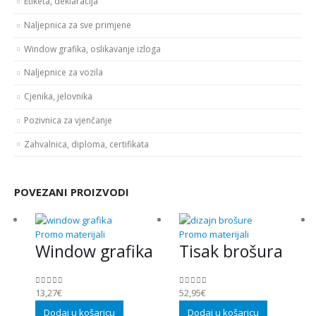
Etiketa, deklaracija
Naljepnica za sve primjene
Window grafika, oslikavanje izloga
Naljepnice za vozila
Cjenika, jelovnika
Pozivnica za vjenčanje
Zahvalnica, diploma, certifikata
POVEZANI PROIZVODI
Promo materijali
Promo materijali
Window grafika
Tisak brošura
13,27
€
52,95
€
0
out of 5
0
out of 5
Dodaj u košaricu
Dodaj u košaricu