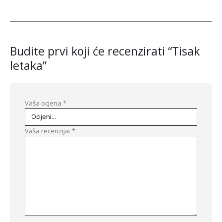
Budite prvi koji će recenzirati “Tisak
letaka”
Vaša ocjena
*
Vaša recenzija:
*