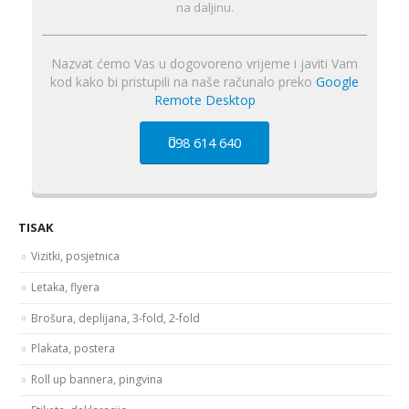
na daljinu.
Nazvat ćemo Vas u dogovoreno vrijeme i javiti Vam
kod kako bi pristupili na naše računalo preko
Google
Remote Desktop
098 614 640
TISAK
Vizitki, posjetnica
Letaka, flyera
Brošura, deplijana, 3-fold, 2-fold
Plakata, postera
Roll up bannera, pingvina