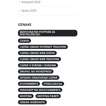
listopad 2020
lipanj 2020
OZNAKE
BESPOVRATNE POTPORE ZA
DIGITALIZACIJU
CANVA
CIJENA IZRADE INTERNET TRGOVINE
CIJENA IZRADE WEB SHOPA
CIJENA IZRADE WEB TRGOVINE
CIJENE U EURIMA I KUNAMA
DRUPAL NA WORDPRESS
DVOJNO ISKAZIVANJE CIJENA
ECOOMMERCE
FISKALIZACIJA
HIKASHOP NA WOOCOMMERCE
HOSTING
HOSTING PAKETI
IZRADA WEBSHOPA