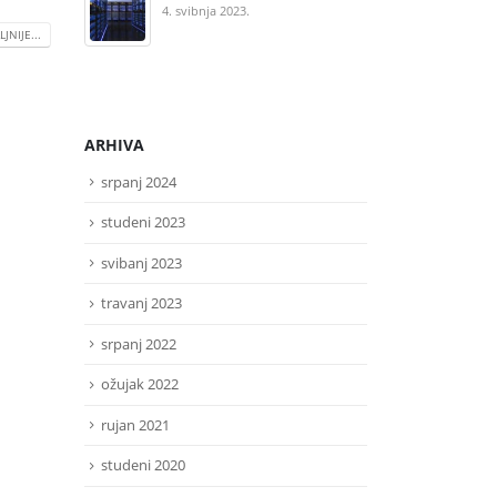
pr
4. svibnja 2023.
pr
JNIJE...
14.
ARHIVA
srpanj 2024
studeni 2023
svibanj 2023
travanj 2023
srpanj 2022
ožujak 2022
rujan 2021
studeni 2020