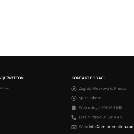
IJI TWEETOVI
KONTAKT PODACI
ait...
Zagreb:
Odakova 6, Prečko
Split:
Uskoro
Web usluge:
098 614 640
Dizajn i tisak:
01 5814 475
Web:
info@hm-promotion.co