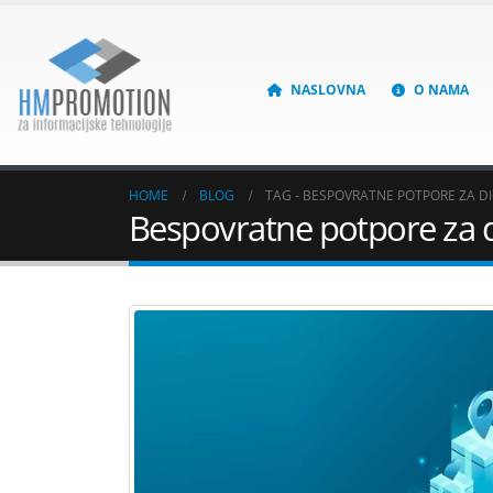
NASLOVNA
O NAMA
HOME
BLOG
TAG -
BESPOVRATNE POTPORE ZA DIG
Bespovratne potpore za di