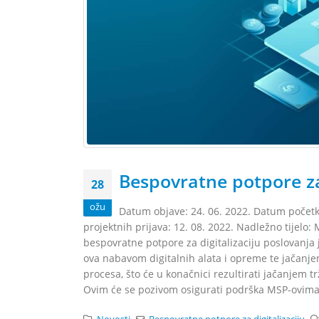
Bespovratne potpore za 
28
ožu
Datum objave: 24. 06. 2022. Datum početk
projektnih prijava: 12. 08. 2022. Nadležno tijelo:
bespovratne potpore za digitalizaciju poslovanja 
ova nabavom digitalnih alata i opreme te jačanjem
procesa, što će u konačnici rezultirati jačanjem 
Ovim će se pozivom osigurati podrška MSP-ovima 