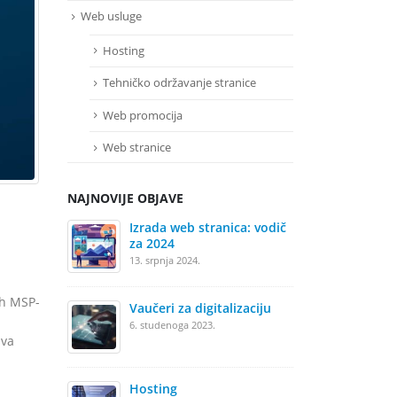
Web usluge
Hosting
Tehničko održavanje stranice
Web promocija
Web stranice
NAJNOVIJE OBJAVE
Izrada web stranica: vodič
Iz
za 2024
28.
13. srpnja 2024.
ih MSP-
Vaučeri za digitalizaciju
We
6. studenoga 2023.
25.
iva
Hosting
​​