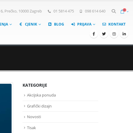
0
, Prečko, 10000 Zagreb
01 5814 475
098 614 640
ŠENJA
CJENIK
BLOG
PRIJAVA
KONTAKT
KATEGORIJE
Akcijska ponuda
Grafički dizajn
Novosti
Tisak