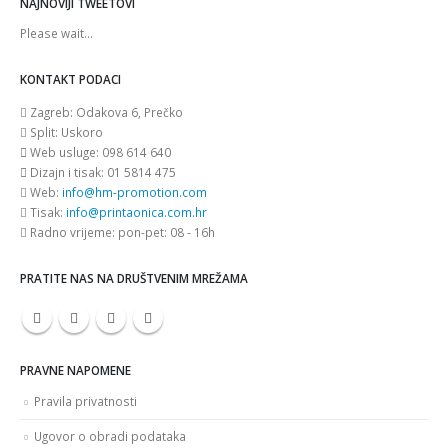
NAJNOVIJI TWEETOVI
Please wait...
KONTAKT PODACI
Zagreb:
Odakova 6, Prečko
Split:
Uskoro
Web usluge:
098 614 640
Dizajn i tisak:
01 5814 475
Web:
info@hm-promotion.com
Tisak:
info@printaonica.com.hr
Radno vrijeme:
pon-pet: 08 - 16h
PRATITE NAS NA DRUŠTVENIM MREŽAMA
PRAVNE NAPOMENE
Pravila privatnosti
Ugovor o obradi podataka