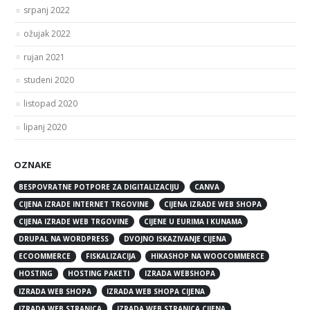
srpanj 2022
ožujak 2022
rujan 2021
studeni 2020
listopad 2020
lipanj 2020
OZNAKE
BESPOVRATNE POTPORE ZA DIGITALIZACIJU
CANVA
CIJENA IZRADE INTERNET TRGOVINE
CIJENA IZRADE WEB SHOPA
CIJENA IZRADE WEB TRGOVINE
CIJENE U EURIMA I KUNAMA
DRUPAL NA WORDPRESS
DVOJNO ISKAZIVANJE CIJENA
ECOOMMERCE
FISKALIZACIJA
HIKASHOP NA WOOCOMMERCE
HOSTING
HOSTING PAKETI
IZRADA WEBSHOPA
IZRADA WEB SHOPA
IZRADA WEB SHOPA CIJENA
IZRADA WEB STRANICA
IZRADA WEB STRANICA CIJENA