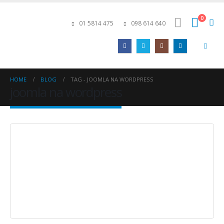
0
01 5814 475
098 614 640
HOME
BLOG
TAG -
JOOMLA NA WORDPRESS
joomla na wordpress