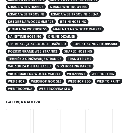
IZRADA WEB STRANICE
IZRADA WEB TRGOVINA
IZRADA WEB TRGOVINE
IZRADA WEB TRGOVINE CIJENA
J2STORE NA WOOCOMMERCE
JEFTINI HOSTING
JOOMLA NA WORDPRESS
MAGENTO NA WOOCOMMERCE
NAJJEFTINIJI HOSTING
ONLINE DIZAJNER
OPTIMIZACIJA ZA GOOGLE TRAŽILICU
POPUST ZA NOVE KORISNIKE
POZICIONIRANJE WEB STRANICE
SHARED HOSTING
TEHNIČKO ODRŽAVANJE STRANICE
TRANSFER CMS
VAUČERI ZA DIGITALIZACIJU
VEĆI HOSTING PAKETI
VIRTUEMART NA WOOCOMMERCE
WEB2PRINT
WEB HOSTING
WEB SHOP
WEBSHOP GOOGLE
WEBSHOP SEO
WEB TO PRINT
WEB TRGOVINA
WEB TRGOVINA SEO
GALERIJA RADOVA