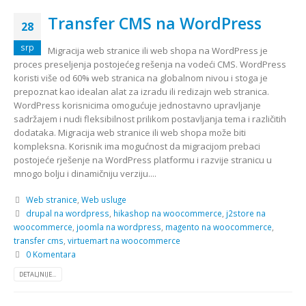
Transfer CMS na WordPress
28
srp
Migracija web stranice ili web shopa na WordPress je
proces preseljenja postojećeg rešenja na vodeći CMS. WordPress
koristi više od 60% web stranica na globalnom nivou i stoga je
prepoznat kao idealan alat za izradu ili redizajn web stranica.
WordPress korisnicima omogućuje jednostavno upravljanje
sadržajem i nudi fleksibilnost prilikom postavljanja tema i različitih
dodataka. Migracija web stranice ili web shopa može biti
kompleksna. Korisnik ima mogućnost da migracijom prebaci
postojeće rješenje na WordPress platformu i razvije stranicu u
mnogo bolju i dinamičniju verziju....
Web stranice
,
Web usluge
drupal na wordpress
,
hikashop na woocommerce
,
j2store na
woocommerce
,
joomla na wordpress
,
magento na woocommerce
,
transfer cms
,
virtuemart na woocommerce
0 Komentara
DETALJNIJE...