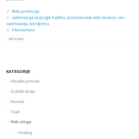
Web promocija
optimizacija za google tražilicu
,
pozicioniranje web stranice
,
seo
optimizacija
,
wordpress
0 Komentara
DETALJNIJE...
KATEGORIJE
Akcijska ponuda
Grafički dizajn
Novosti
Tisak
Web usluge
Hosting