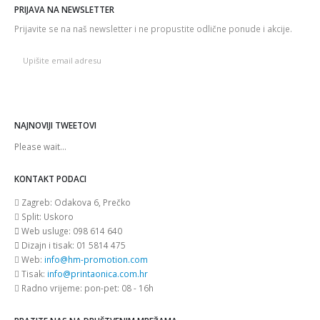
PRIJAVA NA NEWSLETTER
Prijavite se na naš newsletter i ne propustite odlične ponude i akcije.
NAJNOVIJI TWEETOVI
Please wait...
KONTAKT PODACI
Zagreb:
Odakova 6, Prečko
Split:
Uskoro
Web usluge:
098 614 640
Dizajn i tisak:
01 5814 475
Web:
info@hm-promotion.com
Tisak:
info@printaonica.com.hr
Radno vrijeme:
pon-pet: 08 - 16h