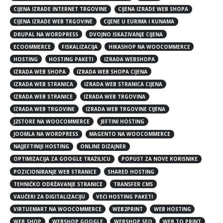
CIJENA IZRADE INTERNET TRGOVINE
CIJENA IZRADE WEB SHOPA
CIJENA IZRADE WEB TRGOVINE
CIJENE U EURIMA I KUNAMA
DRUPAL NA WORDPRESS
DVOJNO ISKAZIVANJE CIJENA
ECOOMMERCE
FISKALIZACIJA
HIKASHOP NA WOOCOMMERCE
HOSTING
HOSTING PAKETI
IZRADA WEBSHOPA
IZRADA WEB SHOPA
IZRADA WEB SHOPA CIJENA
IZRADA WEB STRANICA
IZRADA WEB STRANICA CIJENA
IZRADA WEB STRANICE
IZRADA WEB TRGOVINA
IZRADA WEB TRGOVINE
IZRADA WEB TRGOVINE CIJENA
J2STORE NA WOOCOMMERCE
JEFTINI HOSTING
JOOMLA NA WORDPRESS
MAGENTO NA WOOCOMMERCE
NAJJEFTINIJI HOSTING
ONLINE DIZAJNER
OPTIMIZACIJA ZA GOOGLE TRAŽILICU
POPUST ZA NOVE KORISNIKE
POZICIONIRANJE WEB STRANICE
SHARED HOSTING
TEHNIČKO ODRŽAVANJE STRANICE
TRANSFER CMS
VAUČERI ZA DIGITALIZACIJU
VEĆI HOSTING PAKETI
VIRTUEMART NA WOOCOMMERCE
WEB2PRINT
WEB HOSTING
WEB SHOP
WEBSHOP GOOGLE
WEBSHOP SEO
WEB TO PRINT