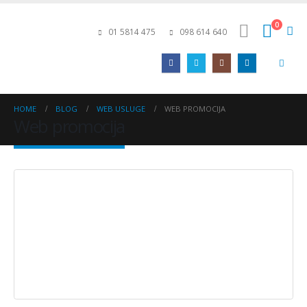
0
01 5814 475
098 614 640
HOME
BLOG
WEB USLUGE
WEB PROMOCIJA
Web promocija