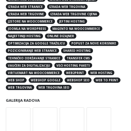
IZRADA WEB STRANICE
IZRADA WEB TRGOVINA
IZRADA WEB TRGOVINE
IZRADA WEB TRGOVINE CIJENA
J2STORE NA WOOCOMMERCE
JEFTINI HOSTING
JOOMLA NA WORDPRESS
MAGENTO NA WOOCOMMERCE
NAJJEFTINIJI HOSTING
ONLINE DIZAJNER
OPTIMIZACIJA ZA GOOGLE TRAŽILICU
POPUST ZA NOVE KORISNIKE
POZICIONIRANJE WEB STRANICE
SHARED HOSTING
TEHNIČKO ODRŽAVANJE STRANICE
TRANSFER CMS
VAUČERI ZA DIGITALIZACIJU
VEĆI HOSTING PAKETI
VIRTUEMART NA WOOCOMMERCE
WEB2PRINT
WEB HOSTING
WEB SHOP
WEBSHOP GOOGLE
WEBSHOP SEO
WEB TO PRINT
WEB TRGOVINA
WEB TRGOVINA SEO
GALERIJA RADOVA