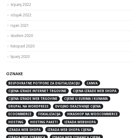
srpanj 2022
ožujak 2022
rujan 2021
studeni 2020
listopad 2020
lipanj 2020
OZNAKE
BESPOVRATNE POTPORE ZA DIGITALIZACIJU
CANVA
CIJENA IZRADE INTERNET TRGOVINE
CIJENA IZRADE WEB SHOPA
CIJENA IZRADE WEB TRGOVINE
CIJENE U EURIMA I KUNAMA
DRUPAL NA WORDPRESS
DVOJNO ISKAZIVANJE CIJENA
ECOOMMERCE
FISKALIZACIJA
HIKASHOP NA WOOCOMMERCE
HOSTING
HOSTING PAKETI
IZRADA WEBSHOPA
IZRADA WEB SHOPA
IZRADA WEB SHOPA CIJENA
IZRADA WEB STRANICA
IZRADA WEB STRANICA CIJENA