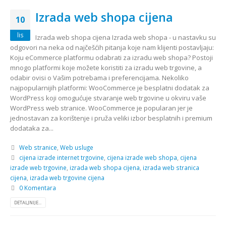
Izrada web shopa cijena
10
lis
Izrada web shopa cijena Izrada web shopa - u nastavku su
odgovori na neka od najčešćih pitanja koje nam klijenti postavljaju:
Koju eCommerce platformu odabrati za izradu web shopa? Postoji
mnogo platformi koje možete koristiti za izradu web trgovine, a
odabir ovisi o Vašim potrebama i preferencijama. Nekoliko
najpopularnijih platformi: WooCommerce je besplatni dodatak za
WordPress koji omogućuje stvaranje web trgovine u okviru vaše
WordPress web stranice. WooCommerce je popularan jer je
jednostavan za korištenje i pruža veliki izbor besplatnih i premium
dodataka za...
Web stranice
,
Web usluge
cijena izrade internet trgovine
,
cijena izrade web shopa
,
cijena
izrade web trgovine
,
izrada web shopa cijena
,
izrada web stranica
cijena
,
izrada web trgovine cijena
0 Komentara
DETALJNIJE...