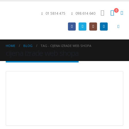
0
01 5814 475
098 614 640
HOME
BLOG
TAG -
CIJENA IZRADE WEB SHOPA
cijena izrade web shopa