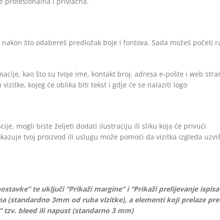
e profesionalna i privlačna.
a nakon što odabereš predložak boje i fontova. Sada možeš početi ra
macije, kao što su tvoje ime, kontakt broj, adresa e-pošte i web stra
izitke, kojeg će oblika biti tekst i gdje će se nalaziti lo​go​
e, mogli biste željeti dodati ilustraciju ili sliku koja će privući
pokazuje tvoj proizvod ili uslugu može pomoći da vizitka izgleda uzvi
stavke” te uključi “Prikaži margine” i “Prikaži prelijevanje ispisa
gina (standardno 3mm od ruba vizitke), a elementi koji prelaze pr
” tzv. bleed ili napust (standarno 3 mm)