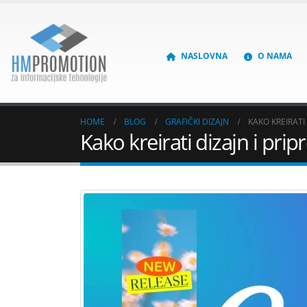
NASLOVNA
O NAMA
HOME
BLOG
GRAFIČKI DIZAJN
​​KAKO KREIRA
​​Kako kreirati dizajn i p