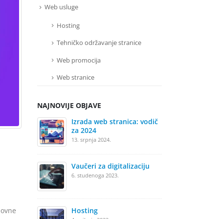
Web usluge
Hosting
Tehničko održavanje stranice
Web promocija
Web stranice
NAJNOVIJE OBJAVE
Izrada web stranica: vodič
Iz
za 2024
28.
13. srpnja 2024.
Vaučeri za digitalizaciju
We
6. studenoga 2023.
25.
Hosting
​​
novne