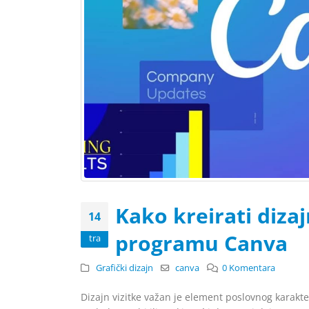
​​Kako kreirati diza
14
programu Canva
tra
Grafički dizajn
canva
0 Komentara
​Dizajn vizitke važan je element poslovnog karakt