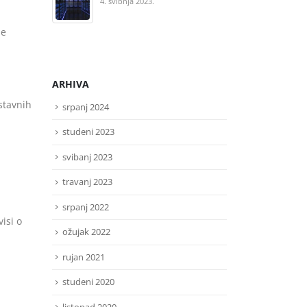
pr
4. svibnja 2023.
pr
14.
ne
ARHIVA
stavnih
srpanj 2024
studeni 2023
svibanj 2023
travanj 2023
srpanj 2022
isi o
ožujak 2022
rujan 2021
studeni 2020
listopad 2020