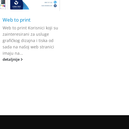
Web to print
Web to print Korisnici koji su
zainteresirani za usluge
grafičkog dizajna i tiska od
sada na našoj web stranici
imaju na...
detaljnije