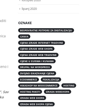
lipanj 2020
diti
OZNAKE
BESPOVRATNE POTPORE ZA DIGITALIZACIJU
nica
CANVA
CIJENA IZRADE INTERNET TRGOVINE
CIJENA IZRADE WEB SHOPA
CIJENA IZRADE WEB TRGOVINE
CIJENE U EURIMA I KUNAMA
šeno i
DRUPAL NA WORDPRESS
DVOJNO ISKAZIVANJE CIJENA
ECOOMMERCE
FISKALIZACIJA
HIKASHOP NA WOOCOMMERCE
HOSTING
”. Sav
HOSTING PAKETI
IZRADA WEBSHOPA
eko
IZRADA WEB SHOPA
IZRADA WEB SHOPA CIJENA