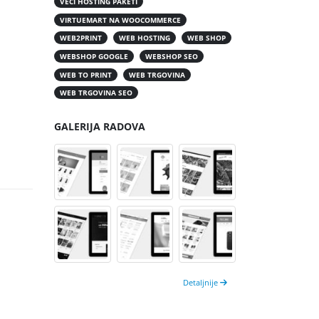
VEĆI HOSTING PAKETI
VIRTUEMART NA WOOCOMMERCE
WEB2PRINT
WEB HOSTING
WEB SHOP
WEBSHOP GOOGLE
WEBSHOP SEO
WEB TO PRINT
WEB TRGOVINA
WEB TRGOVINA SEO
GALERIJA RADOVA
Detaljnije