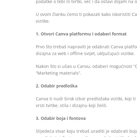
podatke o tebi ili tvrtki, već i da ostavi dojam na
U ovom članku ćemo ti pokazati kako iskoristiti C
vizitke.
1. Otvori Canva platformu i odaberi format
Prvo što trebaš napraviti je odabrati Canva plat
dizajna za web i offline svijet, uključujući vizitke.
Nakon što si ušao u Canvu, odaberi mogućnost “Cr
“Marketing materials”.
2. Odabir predloška
Canva ti nudi širok izbor predložaka vizitki, koji 
vrsti tvrtke, stila i dizajnu koji želiš.
3. Odabir boja i fontova
Slijedeća stvar koju trebaš uraditi je odabrati boju