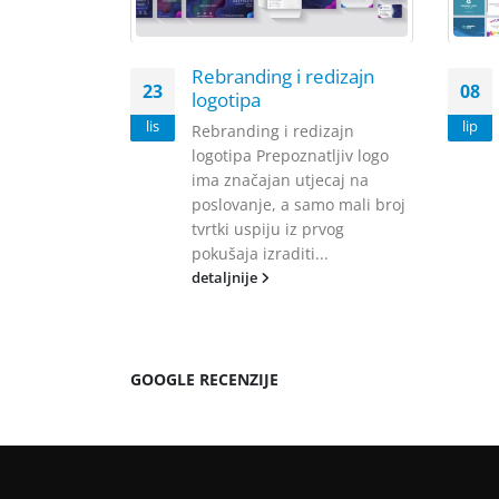
Rebranding i redizajn
23
08
logotipa
lis
lip
Rebranding i redizajn
logotipa Prepoznatljiv logo
ima značajan utjecaj na
poslovanje, a samo mali broj
tvrtki uspiju iz prvog
pokušaja izraditi...
detaljnije
GOOGLE RECENZIJE