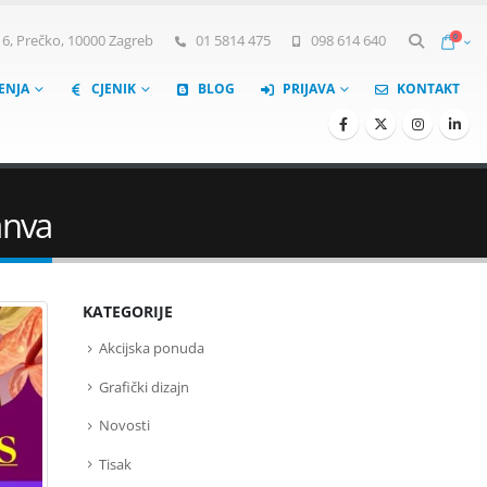
0
, Prečko, 10000 Zagreb
01 5814 475
098 614 640
ŠENJA
CJENIK
BLOG
PRIJAVA
KONTAKT
anva
KATEGORIJE
Akcijska ponuda
Grafički dizajn
Novosti
Tisak