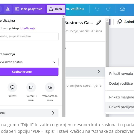
 na gumb “​Dijeli” ​te zatim ​u gornjem desnom kutu zaslona i​ u pa
​odaberi opciju “PDF – ispis” i stavi kvačicu na “Oznake za obrezivan