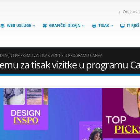
Odakova 6
WEB USLUGE
GRAFIČKI DIZAJN
TISAK
IT RJE
TI DIZAJN I PRIPREMU ZA TISAK VIZITKE U PROGRAMU CANVA
ripremu za tisak vizitke u programu C