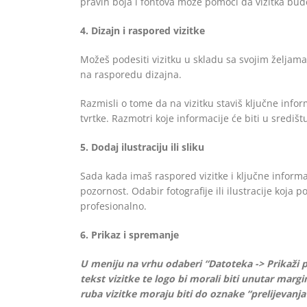
pravih boja i fontova može pomoći da vizitka bud
4. Dizajn i raspored vizitke
Možeš podesiti vizitku u skladu sa svojim željam
na rasporedu dizajna.
Razmisli o tome da na vizitku staviš ključne infor
tvrtke. Razmotri koje informacije će biti u središtu v
5. Dodaj ilustraciju ili sliku
Sada kada imaš raspored vizitke i ključne informacij
pozornost. Odabir fotografije ili ilustracije koja 
profesionalno.
6. Prikaz i spremanje
​U meniju na vrhu odaberi “Datoteka -> Prikaži po
tekst vizitke te logo bi morali biti unutar mar
ruba vizitke moraju biti do oznake “prelijevanja