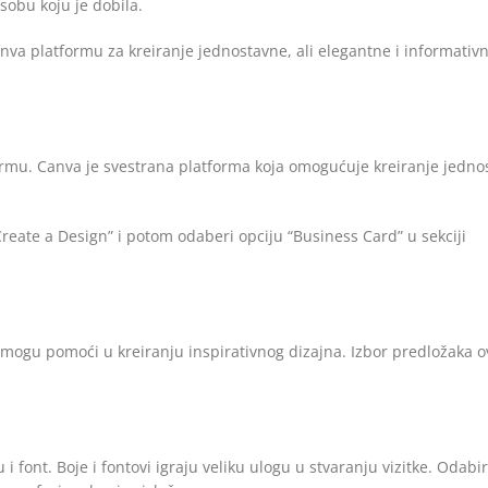
 osobu koju je dobila.
anva platformu za kreiranje jednostavne, ali elegantne i informativ
formu. Canva je svestrana platforma koja omogućuje kreiranje jedno
eate a Design” i potom odaberi opciju “Business Card” u sekciji
ti mogu pomoći u kreiranju inspirativnog dizajna. Izbor predložaka ov
 i font. Boje i fontovi igraju veliku ulogu u stvaranju vizitke. Odabir