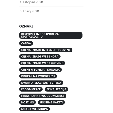
listopad 2020
lipanj 2020
OZNAKE
BESPOVRATNE POTPORE ZA
DIGITALIZACIJU
CANVA
CIJENA IZRADE INTERNET TRGOVINE
CIJENA IZRADE WEB SHOPA
CIJENA IZRADE WEB TRGOVINE
CIJENE U EURIMA I KUNAMA
DRUPAL NA WORDPRESS
DVOJNO ISKAZIVANJE CIJENA
ECOOMMERCE
FISKALIZACIJA
HIKASHOP NA WOOCOMMERCE
HOSTING
HOSTING PAKETI
IZRADA WEBSHOPA