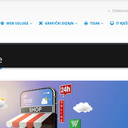
Odakova 6
WEB USLUGE
GRAFIČKI DIZAJN
TISAK
IT RJE
e