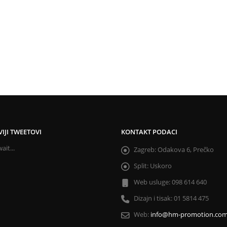
IJI TWEETOVI
KONTAKT PODACI
ait...
Zagreb:
Odakova 6, Prečko
Split:
Uskoro
Web usluge:
098 614 640
Dizajn i tisak:
01 5814 475
Web:
info@hm-promotion.co