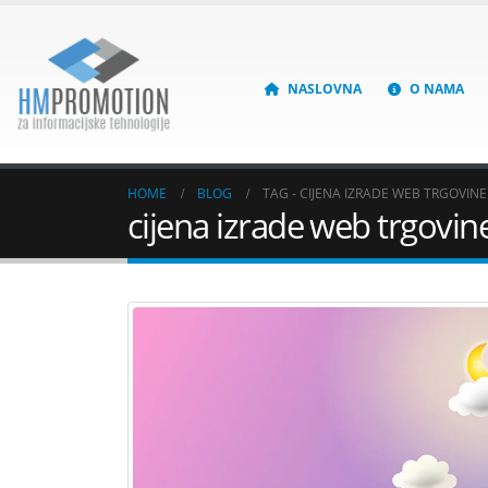
NASLOVNA
O NAMA
HOME
BLOG
TAG -
CIJENA IZRADE WEB TRGOVINE
cijena izrade web trgovin