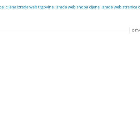
pa
,
cijena izrade web trgovine
,
izrada web shopa cijena
,
izrada web stranica c
DETAL