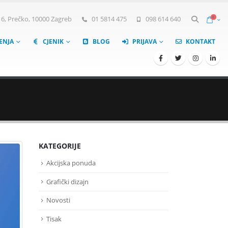
0
, Prečko, 10000 Zagreb
01 5814 475
098 614 640
ŠENJA
CJENIK
BLOG
PRIJAVA
KONTAKT
KATEGORIJE
Akcijska ponuda
Grafički dizajn
Novosti
Tisak