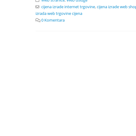
Web stranice
,
Web usluge
cijena izrade internet trgovine
,
cijena izrade web sho
izrada web trgovine cijena
0 Komentara