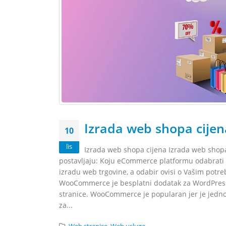
Izrada web shopa cijen
10
lis
Izrada web shopa cijena Izrada web shopa 
postavljaju: Koju eCommerce platformu odabrati z
izradu web trgovine, a odabir ovisi o Vašim potr
WooCommerce je besplatni dodatak za WordPress
stranice. WooCommerce je popularan jer je jednos
za...