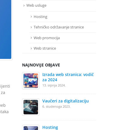
Web usluge
Hosting
Tehničko održavanje stranice
Web promocija
Web stranice
NAJNOVIJE OBJAVE
Izrada web stranica: vodič
Iz
za 2024
28.
13. srpnja 2024.
ijenti
 za
Vaučeri za digitalizaciju
We
web
6. studenoga 2023.
25.
ataka
Hosting
​​