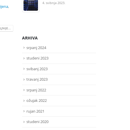
pr
4. svibnja 2023.
ijena
,
pr
14.
JNIJE...
ARHIVA
srpanj 2024
studeni 2023
svibanj 2023
travanj 2023
srpanj 2022
ožujak 2022
rujan 2021
studeni 2020