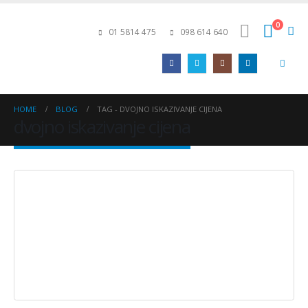
0
01 5814 475
098 614 640
HOME
BLOG
TAG -
DVOJNO ISKAZIVANJE CIJENA
dvojno iskazivanje cijena