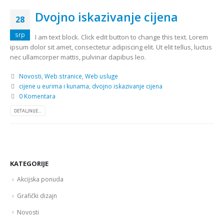
Dvojno iskazivanje cijena
28
srp
I am text block. Click edit button to change this text. Lorem
ipsum dolor sit amet, consectetur adipiscing elit. Ut elit tellus, luctus
nec ullamcorper mattis, pulvinar dapibus leo.
Novosti
,
Web stranice
,
Web usluge
cijene u eurima i kunama
,
dvojno iskazivanje cijena
0 Komentara
DETALJNIJE...
KATEGORIJE
Akcijska ponuda
Grafički dizajn
Novosti