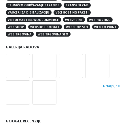
TEHNIČKO ODRŽAVANJE STRANICE
TRANSFER CMS
VAUČERI ZA DIGITALIZACIJU
VEĆI HOSTING PAKETI
VIRTUEMART NA WOOCOMMERCE
WEB2PRINT
WEB HOSTING
WEB SHOP
WEBSHOP GOOGLE
WEBSHOP SEO
WEB TO PRINT
WEB TRGOVINA
WEB TRGOVINA SEO
GALERIJA RADOVA
Detaljnije
GOOGLE RECENZIJE