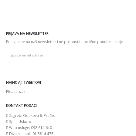
PRIJAVA NA NEWSLETTER
Prijavite se na naš newsletter i ne propustite odlične ponude i akcije.
NAJNOVIJI TWEETOVI
Please wait...
KONTAKT PODACI
Zagreb:
Odakova 6, Prečko
Split:
Uskoro
Web usluge:
098 614 640
Dizajn i tisak:
01 5814 475