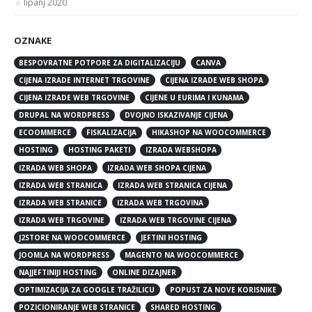
lipanj 2020
OZNAKE
BESPOVRATNE POTPORE ZA DIGITALIZACIJU
CANVA
CIJENA IZRADE INTERNET TRGOVINE
CIJENA IZRADE WEB SHOPA
CIJENA IZRADE WEB TRGOVINE
CIJENE U EURIMA I KUNAMA
DRUPAL NA WORDPRESS
DVOJNO ISKAZIVANJE CIJENA
ECOOMMERCE
FISKALIZACIJA
HIKASHOP NA WOOCOMMERCE
HOSTING
HOSTING PAKETI
IZRADA WEBSHOPA
IZRADA WEB SHOPA
IZRADA WEB SHOPA CIJENA
IZRADA WEB STRANICA
IZRADA WEB STRANICA CIJENA
IZRADA WEB STRANICE
IZRADA WEB TRGOVINA
IZRADA WEB TRGOVINE
IZRADA WEB TRGOVINE CIJENA
J2STORE NA WOOCOMMERCE
JEFTINI HOSTING
JOOMLA NA WORDPRESS
MAGENTO NA WOOCOMMERCE
NAJJEFTINIJI HOSTING
ONLINE DIZAJNER
OPTIMIZACIJA ZA GOOGLE TRAŽILICU
POPUST ZA NOVE KORISNIKE
POZICIONIRANJE WEB STRANICE
SHARED HOSTING