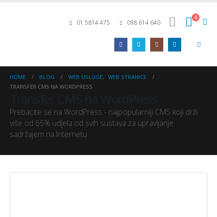
0
01 5814 475
098 614 640
HOME
BLOG
WEB USLUGE
,
WEB STRANICE
TRANSFER CMS NA WORDPRESS
Transfer CMS na WordPress
Prebacite se na WordPress - najpopularniji CMS koji drži
više od 65% udjela od svih sustava za upravljanje
sadržajem na Internetu