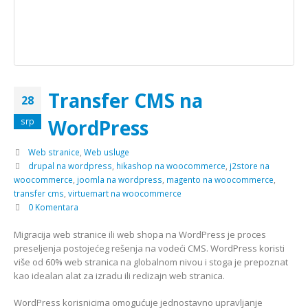
Transfer CMS na
28
WordPress
srp
Web stranice
,
Web usluge
drupal na wordpress
,
hikashop na woocommerce
,
j2store na
woocommerce
,
joomla na wordpress
,
magento na woocommerce
,
transfer cms
,
virtuemart na woocommerce
0 Komentara
Migracija web stranice ili web shopa na WordPress je proces
preseljenja postojećeg rešenja na vodeći CMS. WordPress koristi
više od 60% web stranica na globalnom nivou i stoga je prepoznat
kao idealan alat za izradu ili redizajn web stranica.
WordPress korisnicima omogućuje jednostavno upravljanje