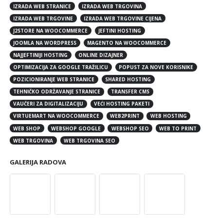
IZRADA WEB STRANICE
IZRADA WEB TRGOVINA
IZRADA WEB TRGOVINE
IZRADA WEB TRGOVINE CIJENA
J2STORE NA WOOCOMMERCE
JEFTINI HOSTING
JOOMLA NA WORDPRESS
MAGENTO NA WOOCOMMERCE
NAJJEFTINIJI HOSTING
ONLINE DIZAJNER
OPTIMIZACIJA ZA GOOGLE TRAŽILICU
POPUST ZA NOVE KORISNIKE
POZICIONIRANJE WEB STRANICE
SHARED HOSTING
TEHNIČKO ODRŽAVANJE STRANICE
TRANSFER CMS
VAUČERI ZA DIGITALIZACIJU
VEĆI HOSTING PAKETI
VIRTUEMART NA WOOCOMMERCE
WEB2PRINT
WEB HOSTING
WEB SHOP
WEBSHOP GOOGLE
WEBSHOP SEO
WEB TO PRINT
WEB TRGOVINA
WEB TRGOVINA SEO
GALERIJA RADOVA