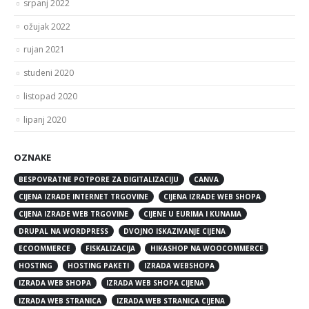
srpanj 2022
ožujak 2022
rujan 2021
studeni 2020
listopad 2020
lipanj 2020
OZNAKE
BESPOVRATNE POTPORE ZA DIGITALIZACIJU
CANVA
CIJENA IZRADE INTERNET TRGOVINE
CIJENA IZRADE WEB SHOPA
CIJENA IZRADE WEB TRGOVINE
CIJENE U EURIMA I KUNAMA
DRUPAL NA WORDPRESS
DVOJNO ISKAZIVANJE CIJENA
ECOOMMERCE
FISKALIZACIJA
HIKASHOP NA WOOCOMMERCE
HOSTING
HOSTING PAKETI
IZRADA WEBSHOPA
IZRADA WEB SHOPA
IZRADA WEB SHOPA CIJENA
IZRADA WEB STRANICA
IZRADA WEB STRANICA CIJENA