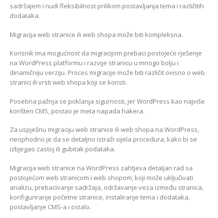
sadržajem i nudi fleksibilnost prilikom postavljanja tema i različitih
dodataka.
Migracija web stranice ili web shopa može biti kompleksna.
Korisnik ima mogućnost da migracijom prebaci postojeće rješenje
na WordPress platformu i razvije stranicu u mnogo bolju i
dinamičniju verziju. Proces migracije može biti različit ovisno o web
stranici ili vrsti web shopa koji se koristi.
Posebna pažnja se poklanja sigurnosti, jer WordPress kao najviše
korišten CMS, postao je meta napada hakera.
Za uspješnu migraciju web stranice ili web shopa na WordPress,
neophodno je da se detaljno istraži sijela procedura, kako bi se
izbjegao zastoj ili gubitak podataka.
Migracija web stranice na WordPress zahtjeva detaljan rad sa
postojećom web stranicom i web shopom, koji može uključivati
analizu, prebacivanje sadržaja, održavanje veza između stranica,
konfiguriranje početne stranice, instaliranje tema i dodataka,
postavljanje CMS-a i ostalo.